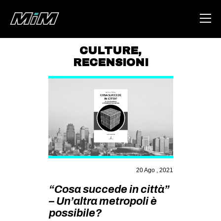
CULTURE
,
RECENSIONI
HOME
ABOUT
AREA
DEGENERAZIONE
GAZA FREESTYLE
CSOA LAMBRETTA
20 Ago , 2021
MSM
“Cosa succede in città”
STUDENTI TSUNAMI
– Un’altra metropoli è
ZAM
possibile?