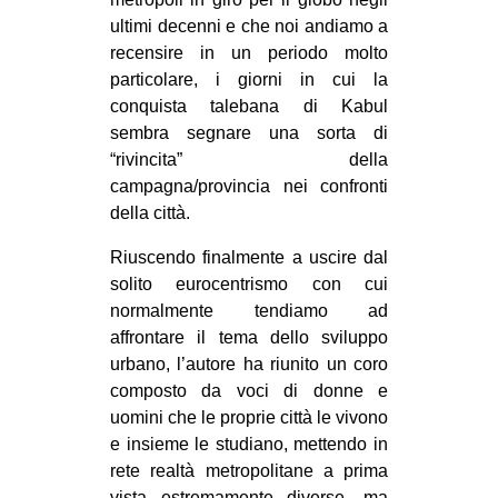
CULTURE
ultimi decenni e che noi andiamo a
recensire in un periodo molto
ARTE
particolare, i giorni in cui la
CINEMA
conquista talebana di Kabul
sembra segnare una sorta di
MANIFESTI
“rivincita” della
MUSICA
campagna/provincia nei confronti
RECENSIONI
della città.
INTERNAZIONALE
Riuscendo finalmente a uscire dal
solito eurocentrismo con cui
AFRICA
normalmente tendiamo ad
AMERICHE
affrontare il tema dello sviluppo
urbano, l’autore ha riunito un coro
ESTREMO ORIENTE
composto da voci di donne e
EUROPA
uomini che le proprie città le vivono
e insieme le studiano, mettendo in
MEDIO ORIENTE
rete realtà metropolitane a prima
MONDO
vista estremamente diverse, ma