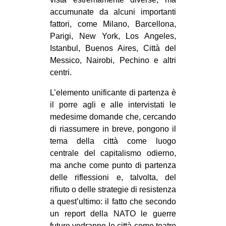
accumunate da alcuni importanti
EVENTI
fattori, come Milano, Barcellona,
in
Parigi, New York, Los Angeles,
Istanbul, Buenos Aires, Città del
Fb
Messico, Nairobi, Pechino e altri
centri.
tw
L’elemento unificante di partenza è
bsky
il porre agli e alle intervistati le
medesime domande che, cercando
ms
di riassumere in breve, pongono il
tema della città come luogo
SEARCH
centrale del capitalismo odierno,
ma anche come punto di partenza
delle riflessioni e, talvolta, del
rifiuto o delle strategie di resistenza
a quest’ultimo: il fatto che secondo
un report della NATO le guerre
future vedranno le città come teatro