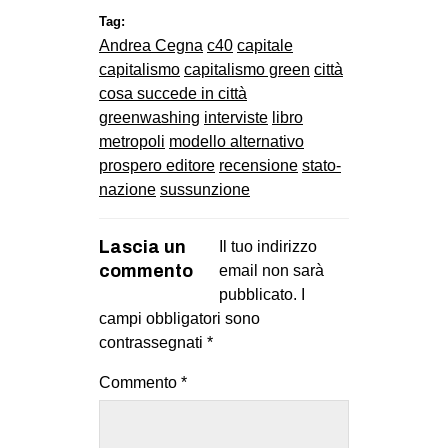
Tag:
Andrea Cegna
c40
capitale
capitalismo
capitalismo green
città
cosa succede in città
greenwashing
interviste
libro
metropoli
modello alternativo
prospero editore
recensione
stato-
nazione
sussunzione
Lascia un
Il tuo indirizzo
commento
email non sarà
pubblicato.
I
campi obbligatori sono
contrassegnati
*
Commento
*