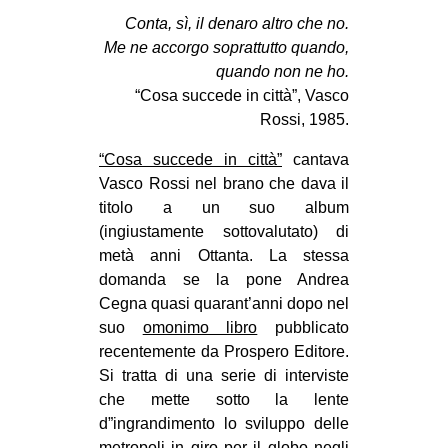
MILANO
Conta, sì, il denaro altro che no.
MOBILITAZIONI
Me ne accorgo soprattutto quando,
quando non ne ho.
SPAZI
“Cosa succede in città”, Vasco
SPORT POPOLARE
Rossi, 1985.
MOVIMENTI
“Cosa succede in città”
cantava
Vasco Rossi nel brano che dava il
AMBIENTE
titolo a un suo album
ANTIFASCISMO
(ingiustamente sottovalutato) di
metà anni Ottanta. La stessa
DIRITTO ALL’ABITARE
domanda se la pone Andrea
GENERI
Cegna quasi quarant’anni dopo nel
MIGRAZIONI
suo
omonimo libro
pubblicato
recentemente da Prospero Editore.
PRECARIATO
Si tratta di una serie di interviste
REPRESSIONE
che mette sotto la lente
d”ingrandimento lo sviluppo delle
STUDENTI
metropoli in giro per il globo negli