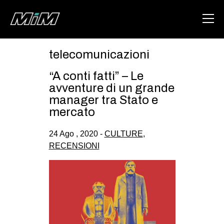
telecomunicazioni
HOME
“A conti fatti” – Le
ABOUT
avventure di un grande
manager tra Stato e
AREA
mercato
DEGENERAZIONE
24 Ago , 2020 -
CULTURE
,
GAZA FREESTYLE
RECENSIONI
CSOA LAMBRETTA
MSM
STUDENTI TSUNAMI
ZAM