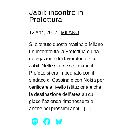
CULTURE
Jabil: incontro in
ARTE
Prefettura
CINEMA
12 Apr , 2012 -
MILANO
MANIFESTI
Si è tenuto questa mattina a Milano
MUSICA
un incontro tra la Prefettura e una
RECENSIONI
delegazione dei lavoratori della
Jabil. Nelle scorse settimane il
INTERNAZIONALE
Prefetto si era impegnato con il
AFRICA
sindaco di Cassina e con Nokia per
verificare a livello istituzionale che
AMERICHE
la destinazione dell’area su cui
ESTREMO ORIENTE
giace l’azienda rimanesse tale
anche nei prossimi anni. […]
EUROPA
Mastodon
Facebook
Bluesky
MEDIO ORIENTE
MONDO