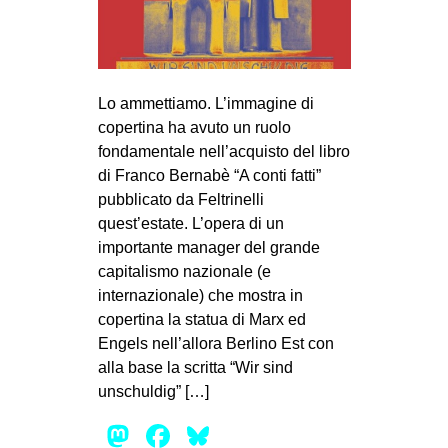
MILANO
MOBILITAZIONI
SPAZI
Lo ammettiamo. L’immagine di
SPORT POPOLARE
copertina ha avuto un ruolo
fondamentale nell’acquisto del libro
MOVIMENTI
di Franco Bernabè “A conti fatti”
AMBIENTE
pubblicato da Feltrinelli
ANTIFASCISMO
quest’estate. L’opera di un
importante manager del grande
DIRITTO ALL’ABITARE
capitalismo nazionale (e
GENERI
internazionale) che mostra in
copertina la statua di Marx ed
MIGRAZIONI
Engels nell’allora Berlino Est con
PRECARIATO
alla base la scritta “Wir sind
unschuldig” […]
REPRESSIONE
Mastodon
Facebook
Bluesky
STUDENTI