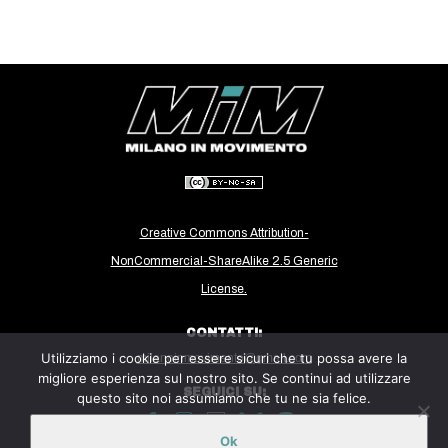
EVENTI
in
Fb
tw
bsky
Creative Commons Attribution-
ms
NonCommercial-ShareAlike 2.5 Generic
License.
SEARCH
CONTATTI:
Utilizziamo i cookie per essere sicuri che tu possa avere la
milanoinmovimento@gmail.com
migliore esperienza sul nostro sito. Se continui ad utilizzare
SEGUICI SU:
questo sito noi assumiamo che tu ne sia felice.
Ok