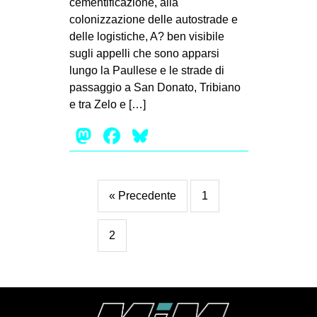
cementificazione, alla
MILANO
colonizzazione delle autostrade e
MOBILITAZIONI
delle logistiche, A? ben visibile
sugli appelli che sono apparsi
SPAZI
lungo la Paullese e le strade di
SPORT POPOLARE
passaggio a San Donato, Tribiano
e tra Zelo e […]
MOVIMENTI
Mastodon
Facebook
Bluesky
AMBIENTE
ANTIFASCISMO
DIRITTO ALL’ABITARE
« Precedente
1
GENERI
MIGRAZIONI
2
PRECARIATO
REPRESSIONE
STUDENTI