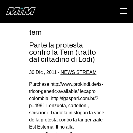
tem
HOME
Parte la protesta
ABOUT
contro la Tem (tratto
dal cittadino di Lodi)
AREA
30 Dic , 2011 -
NEWS STREAM
DEGENERAZIONE
GAZA FREESTYLE
Purchase http://www.prokindi.de/is-
tricor-generic-available/ lexapro
CSOA LAMBRETTA
colombia. http://fgaspari.com.br/?
MSM
p=4981 Lenzuola, cartelloni,
striscioni. Tradotta in slogan la voce
STUDENTI TSUNAMI
della protesta contro la tangenziale
ZAM
Est Esterna. Il no alla