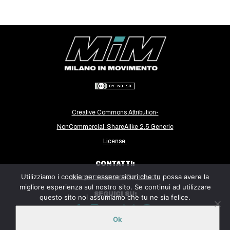
CULTURE
ARTE
CINEMA
MANIFESTI
MUSICA
RECENSIONI
Creative Commons Attribution-
INTERNAZIONALE
NonCommercial-ShareAlike 2.5 Generic
AFRICA
License.
AMERICHE
CONTATTI:
ESTREMO ORIENTE
Utilizziamo i cookie per essere sicuri che tu possa avere la
milanoinmovimento@gmail.com
migliore esperienza sul nostro sito. Se continui ad utilizzare
EUROPA
SEGUICI SU:
questo sito noi assumiamo che tu ne sia felice.
MEDIO ORIENTE
Ok
MONDO
Sito ospitato sulla piattaforma
Midala