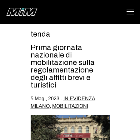
tenda
HOME
Prima giornata
ABOUT
nazionale di
mobilitazione sulla
AREA
regolamentazione
degli affitti brevi e
DEGENERAZIONE
turistici
GAZA FREESTYLE
5 Mag , 2023 -
IN EVIDENZA
,
CSOA LAMBRETTA
MILANO
,
MOBILITAZIONI
MSM
STUDENTI TSUNAMI
ZAM