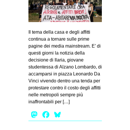
MILANO
MOBILITAZIONI
SPAZI
Il tema della casa e degli affitti
SPORT POPOLARE
continua a tornare sulle prime
MOVIMENTI
pagine dei media mainstream. E’ di
questi giorni la notizia della
AMBIENTE
decisione di Ilaria, giovane
ANTIFASCISMO
studentessa di Alzano Lombardo, di
accamparsi in piazza Leonardo Da
DIRITTO ALL’ABITARE
Vinci vivendo dentro una tenda per
GENERI
protestare contro il costo degli affitti
MIGRAZIONI
nelle metropoli sempre più
inaffrontabili per […]
PRECARIATO
Mastodon
Facebook
Bluesky
REPRESSIONE
STUDENTI