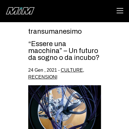
transumanesimo
HOME
“Essere una
ABOUT
macchina” – Un futuro
da sogno o da incubo?
AREA
24 Gen , 2021 -
CULTURE
,
DEGENERAZIONE
RECENSIONI
GAZA FREESTYLE
CSOA LAMBRETTA
MSM
STUDENTI TSUNAMI
ZAM