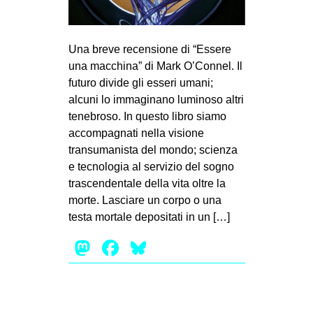
MILANO
MOBILITAZIONI
Una breve recensione di “Essere
SPAZI
una macchina” di Mark O’Connel. Il
SPORT POPOLARE
futuro divide gli esseri umani;
alcuni lo immaginano luminoso altri
MOVIMENTI
tenebroso. In questo libro siamo
AMBIENTE
accompagnati nella visione
transumanista del mondo; scienza
ANTIFASCISMO
e tecnologia al servizio del sogno
DIRITTO ALL’ABITARE
trascendentale della vita oltre la
morte. Lasciare un corpo o una
GENERI
testa mortale depositati in un […]
MIGRAZIONI
Mastodon
Facebook
Bluesky
PRECARIATO
REPRESSIONE
STUDENTI