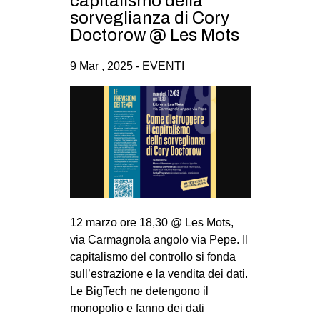
capitalismo della
CULTURE
sorveglianza di Cory
Doctorow @ Les Mots
ARTE
CINEMA
9 Mar , 2025 -
EVENTI
MANIFESTI
MUSICA
RECENSIONI
INTERNAZIONALE
AFRICA
AMERICHE
12 marzo ore 18,30 @ Les Mots,
ESTREMO ORIENTE
via Carmagnola angolo via Pepe. Il
capitalismo del controllo si fonda
EUROPA
sull’estrazione e la vendita dei dati.
MEDIO ORIENTE
Le BigTech ne detengono il
monopolio e fanno dei dati
MONDO