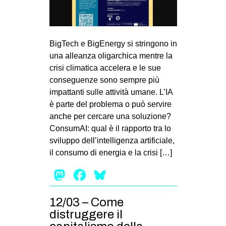
MILANO
MOBILITAZIONI
SPAZI
BigTech e BigEnergy si stringono in
una alleanza oligarchica mentre la
SPORT POPOLARE
crisi climatica accelera e le sue
MOVIMENTI
conseguenze sono sempre più
impattanti sulle attività umane. L’IA
AMBIENTE
è parte del problema o può servire
ANTIFASCISMO
anche per cercare una soluzione?
ConsumAI: qual è il rapporto tra lo
DIRITTO ALL’ABITARE
sviluppo dell’intelligenza artificiale,
GENERI
il consumo di energia e la crisi […]
MIGRAZIONI
Mastodon
Facebook
Bluesky
PRECARIATO
REPRESSIONE
12/03 – Come
distruggere il
STUDENTI