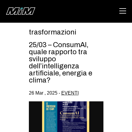
trasformazioni
HOME
25/03 – ConsumAI,
ABOUT
quale rapporto tra
sviluppo
AREA
dell’intelligenza
artificiale, energia e
DEGENERAZIONE
clima?
GAZA FREESTYLE
26 Mar , 2025 -
EVENTI
CSOA LAMBRETTA
MSM
STUDENTI TSUNAMI
ZAM