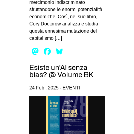
mercimonio indiscriminato
EVENTI
sfruttandone le enormi potenzialità
economiche. Così, nel suo libro,
in
Cory Doctorow analizza e studia
questa ennesima mutazione del
Fb
capitalismo […]
tw
Mastodon
Facebook
Bluesky
bsky
Esiste un’AI senza
bias? @ Volume BK
ms
24 Feb , 2025 -
EVENTI
SEARCH