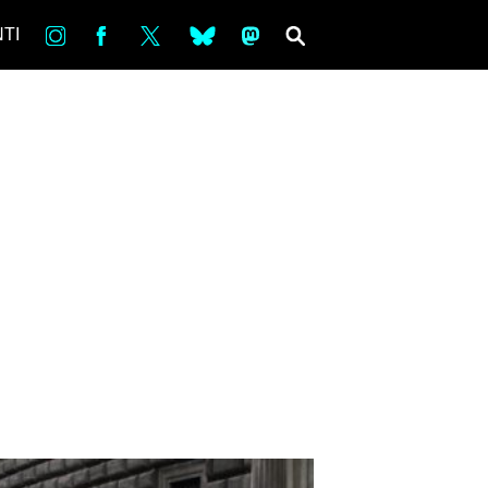
in
Fb
tw
bsky
ms
SEARCH
TI