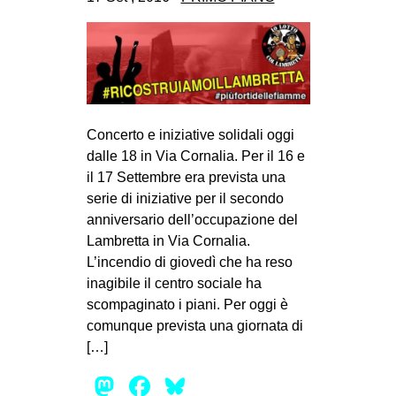
CULTURE
ARTE
CINEMA
MANIFESTI
Concerto e iniziative solidali oggi
MUSICA
dalle 18 in Via Cornalia. Per il 16 e
RECENSIONI
il 17 Settembre era prevista una
serie di iniziative per il secondo
INTERNAZIONALE
anniversario dell’occupazione del
AFRICA
Lambretta in Via Cornalia.
L’incendio di giovedì che ha reso
AMERICHE
inagibile il centro sociale ha
ESTREMO ORIENTE
scompaginato i piani. Per oggi è
EUROPA
comunque prevista una giornata di
[…]
MEDIO ORIENTE
Mastodon
Facebook
Bluesky
MONDO