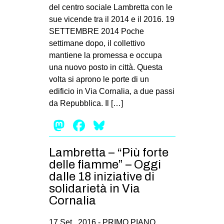
MILANO
del centro sociale Lambretta con le
sue vicende tra il 2014 e il 2016. 19
MOBILITAZIONI
SETTEMBRE 2014 Poche
SPAZI
settimane dopo, il collettivo
mantiene la promessa e occupa
SPORT POPOLARE
una nuovo posto in città. Questa
MOVIMENTI
volta si aprono le porte di un
edificio in Via Cornalia, a due passi
AMBIENTE
da Repubblica. Il […]
ANTIFASCISMO
Mastodon
Facebook
Bluesky
DIRITTO ALL’ABITARE
GENERI
Lambretta – “Più forte
delle fiamme” – Oggi
MIGRAZIONI
dalle 18 iniziative di
PRECARIATO
solidarietà in Via
REPRESSIONE
Cornalia
STUDENTI
17 Set , 2016 -
PRIMO PIANO