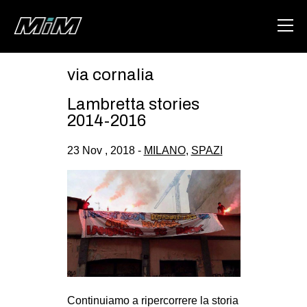
via cornalia
HOME
Lambretta stories
ABOUT
2014-2016
AREA
23 Nov , 2018 -
MILANO
,
SPAZI
DEGENERAZIONE
GAZA FREESTYLE
CSOA LAMBRETTA
MSM
STUDENTI TSUNAMI
ZAM
Continuiamo a ripercorrere la storia