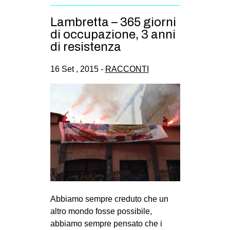
EVENTI
Lambretta – 365 giorni
di occupazione, 3 anni
in
di resistenza
Fb
16 Set , 2015 -
RACCONTI
tw
bsky
ms
SEARCH
Abbiamo sempre creduto che un
altro mondo fosse possibile,
abbiamo sempre pensato che i