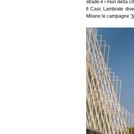
strade e i muri della ci
Il Casc Lambrate diven
Milano le campagne
“