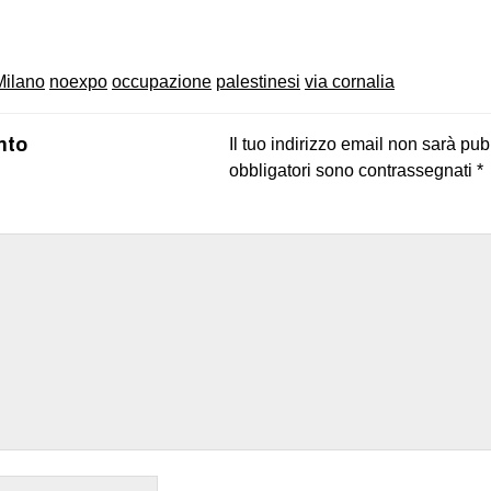
on
book
uesky
Milano
noexpo
occupazione
palestinesi
via cornalia
nto
Il tuo indirizzo email non sarà pub
obbligatori sono contrassegnati
*