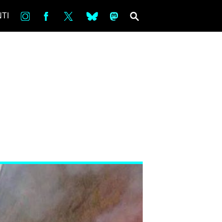
in
Fb
tw
bsky
ms
SEARCH
TI