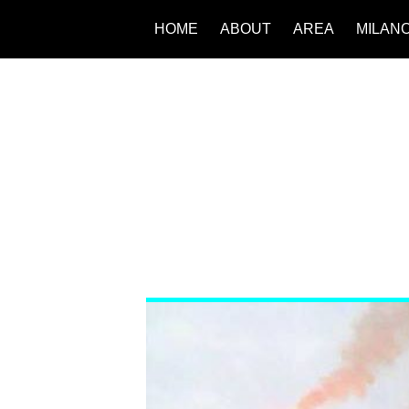
HOME
ABOUT
AREA
MILAN