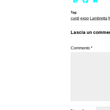
Mastod
Face
Bl
Tag:
curdi
expo
Lambretta
Lascia un comme
Commento
*