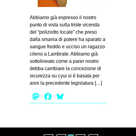
MILANO
MOBILITAZIONI
Abbiamo già espresso il nostro
SPAZI
punto di vista sulla triste vicenda
del “poliziotto locale” che preso
SPORT POPOLARE
dalla smania di potere ha sparato a
sangue freddo e ucciso un ragazzo
MOVIMENTI
cileno a Lambrate. Abbiamo già
AMBIENTE
sottolineato come a parer nostro
ANTIFASCISMO
debba cambiare la concezione di
sicurezza su cyui si è basata per
DIRITTO ALL’ABITARE
anni la precedente legislatura […]
GENERI
Mastodon
Facebook
Bluesky
MIGRAZIONI
PRECARIATO
REPRESSIONE
STUDENTI