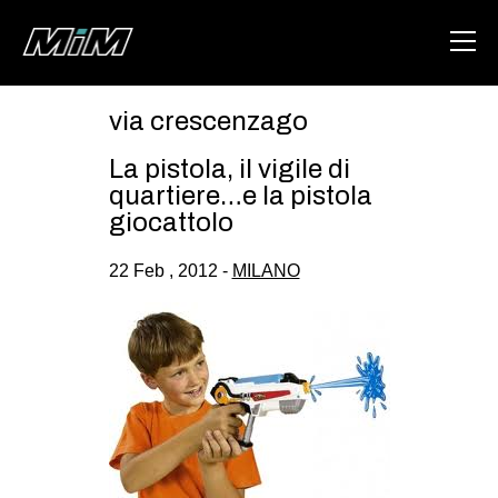
via crescenzago
HOME
La pistola, il vigile di
ABOUT
quartiere…e la pistola
giocattolo
AREA
22 Feb , 2012 -
MILANO
DEGENERAZIONE
GAZA FREESTYLE
CSOA LAMBRETTA
MSM
STUDENTI TSUNAMI
ZAM