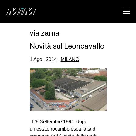
via zama
HOME
Novità sul Leoncavallo
ABOUT
1 Ago , 2014 -
MILANO
AREA
DEGENERAZIONE
GAZA FREESTYLE
CSOA LAMBRETTA
MSM
STUDENTI TSUNAMI
L’8 Settembre 1994, dopo
ZAM
un’estate rocambolesca fatta di