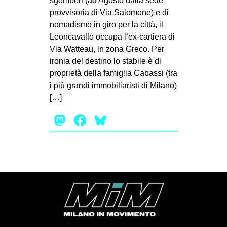
sgomberi (ad Agosto dalla sede
MILANO
provvisoria di Via Salomone) e di
MOBILITAZIONI
nomadismo in giro per la città, il
Leoncavallo occupa l’ex-cartiera di
SPAZI
Via Watteau, in zona Greco. Per
SPORT POPOLARE
ironia del destino lo stabile è di
proprietà della famiglia Cabassi (tra
MOVIMENTI
i più grandi immobiliaristi di Milano)
AMBIENTE
[…]
ANTIFASCISMO
Mastodon
Facebook
Bluesky
DIRITTO ALL’ABITARE
GENERI
MIGRAZIONI
PRECARIATO
REPRESSIONE
STUDENTI