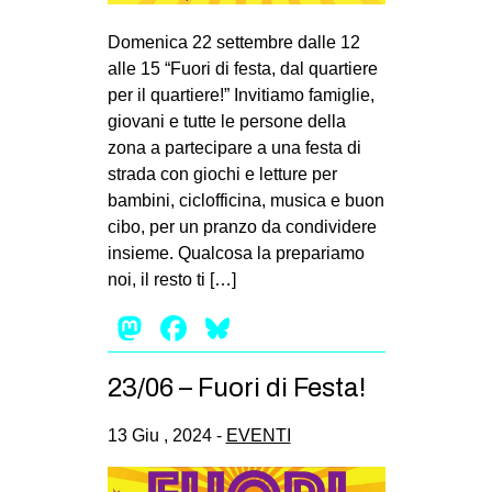
MILANO
Domenica 22 settembre dalle 12
MOBILITAZIONI
alle 15 “Fuori di festa, dal quartiere
SPAZI
per il quartiere!” Invitiamo famiglie,
giovani e tutte le persone della
SPORT POPOLARE
zona a partecipare a una festa di
MOVIMENTI
strada con giochi e letture per
bambini, ciclofficina, musica e buon
AMBIENTE
cibo, per un pranzo da condividere
ANTIFASCISMO
insieme. Qualcosa la prepariamo
noi, il resto ti […]
DIRITTO ALL’ABITARE
Mastodon
Facebook
Bluesky
GENERI
MIGRAZIONI
23/06 – Fuori di Festa!
PRECARIATO
REPRESSIONE
13 Giu , 2024 -
EVENTI
STUDENTI