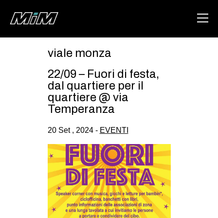
viale monza
HOME
22/09 – Fuori di festa,
ABOUT
dal quartiere per il
quartiere @ via
AREA
Temperanza
DEGENERAZIONE
20 Set , 2024 -
EVENTI
GAZA FREESTYLE
CSOA LAMBRETTA
MSM
STUDENTI TSUNAMI
ZAM