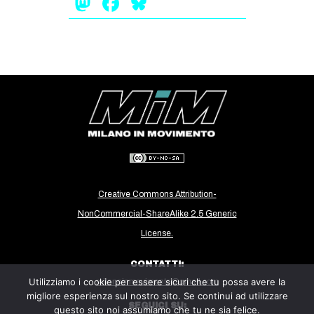
Mastodon
Facebook
Bluesky
Creative Commons Attribution-
NonCommercial-ShareAlike 2.5 Generic
License.
CONTATTI:
Utilizziamo i cookie per essere sicuri che tu possa avere la
milanoinmovimento@gmail.com
migliore esperienza sul nostro sito. Se continui ad utilizzare
SEGUICI SU:
questo sito noi assumiamo che tu ne sia felice.