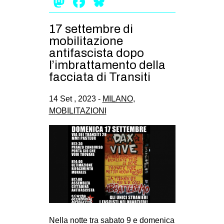
Mastodon
Facebook
Bluesky
EVENTI
17 settembre di
in
mobilitazione
antifascista dopo
Fb
l’imbrattamento della
facciata di Transiti
tw
14 Set , 2023 -
MILANO
,
bsky
MOBILITAZIONI
ms
SEARCH
Nella notte tra sabato 9 e domenica