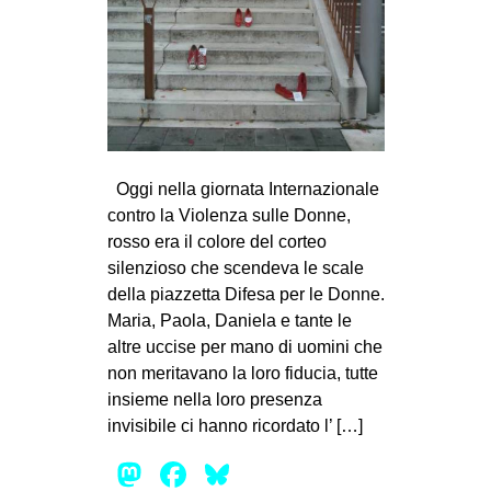
MILANO
MOBILITAZIONI
SPAZI
SPORT POPOLARE
MOVIMENTI
Oggi nella giornata Internazionale
AMBIENTE
contro la Violenza sulle Donne,
rosso era il colore del corteo
ANTIFASCISMO
silenzioso che scendeva le scale
DIRITTO ALL’ABITARE
della piazzetta Difesa per le Donne.
GENERI
Maria, Paola, Daniela e tante le
altre uccise per mano di uomini che
MIGRAZIONI
non meritavano la loro fiducia, tutte
PRECARIATO
insieme nella loro presenza
invisibile ci hanno ricordato l’ […]
REPRESSIONE
Mastodon
Facebook
Bluesky
STUDENTI