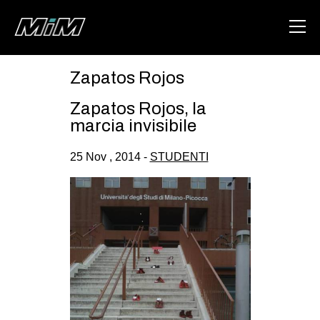
Zapatos Rojos
HOME
Zapatos Rojos, la
ABOUT
marcia invisibile
AREA
25 Nov , 2014 -
STUDENTI
DEGENERAZIONE
GAZA FREESTYLE
CSOA LAMBRETTA
MSM
STUDENTI TSUNAMI
ZAM