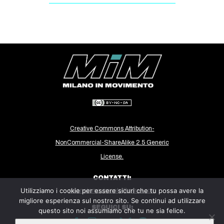
CULTURE
ARTE
CINEMA
MANIFESTI
MUSICA
RECENSIONI
INTERNAZIONALE
Creative Commons Attribution-
AFRICA
NonCommercial-ShareAlike 2.5 Generic
AMERICHE
License.
ESTREMO ORIENTE
CONTATTI:
EUROPA
Utilizziamo i cookie per essere sicuri che tu possa avere la
milanoinmovimento@gmail.com
MEDIO ORIENTE
migliore esperienza sul nostro sito. Se continui ad utilizzare
SEGUICI SU:
questo sito noi assumiamo che tu ne sia felice.
MONDO