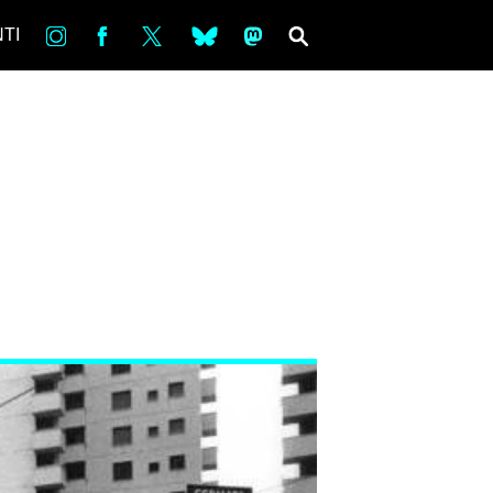
in
Fb
tw
bsky
ms
SEARCH
TI