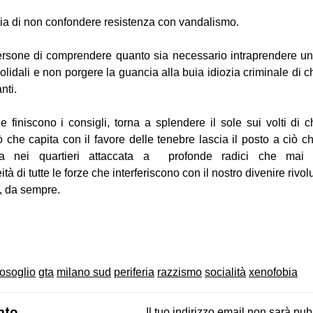
ia di non confondere resistenza con vandalismo.
ersone di comprendere quanto sia necessario intraprendere una
solidali e non porgere la guancia alla buia idiozia criminale di ch
nti.
e finiscono i consigli, torna a splendere il sole sui volti di 
 ciò che capita con il favore delle tenebre lascia il posto a ciò 
ta nei quartieri attaccata a profonde radici che mai 
à di tutte le forze che interferiscono con il nostro divenire rivol
, da sempre.
on
book
uesky
tosoglio
gta
milano sud
periferia
razzismo
socialità
xenofobia
nto
Il tuo indirizzo email non sarà pub