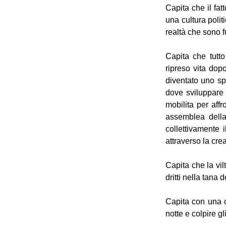
Capita che il fat
una cultura polit
realtà che sono f
Capita che tutt
ripreso vita dop
diventato uno sp
dove sviluppare 
mobilita per aff
assemblea della 
collettivamente 
attraverso la cre
Capita che la vil
dritti nella tana d
Capita con una c
notte e colpire gli