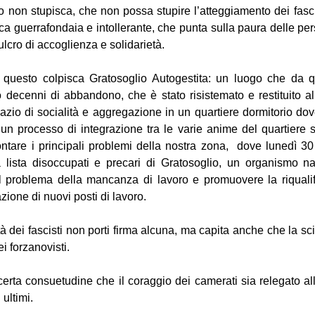
to non stupisca, che non possa stupire l’atteggiamento dei fasc
ica guerrafondaia e intollerante, che punta sulla paura delle pe
ulcro di accoglienza e solidarietà.
o questo colpisca Gratosoglio Autogestita: un luogo che da
o decenni di abbandono, che è stato risistemato e restituito al
azio di socialità e aggregazione in un quartiere dormitorio dov
un processo di integrazione tra le varie anime del quartiere s
rontare i principali problemi della nostra zona, dove lunedì 30 
lista disoccupati e precari di Gratosoglio, un organismo na
il problema della mancanza di lavoro e promuovere la riqualif
azione di nuovi posti di lavoro.
tà dei fascisti non porti firma alcuna, ma capita anche che la sci
ei forzanovisti.
erta consuetudine che il coraggio dei camerati sia relegato allo
 ultimi.