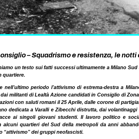
consiglio – Squadrismo e resistenza, le notti
iamo un testo sui fatti successi ultimamente a Milano Sud 
 quartiere.
he nell’ultimo periodo l’attivismo di estrema-destra a Mila
a dai militanti di Lealtà Azione candidati in Consiglio di Zona
oni con saluti romani il 25 Aprile, dalle corone di partigian
no dedicata a Varalli e Zibecchi distrutta, dai volantinaggi 
acce ai singoli giovani studenti. Il lavoro politico e s
in alcuni quartieri del Sud della metropoli da anni abbando
 “attivismo” dei gruppi neofascisti.