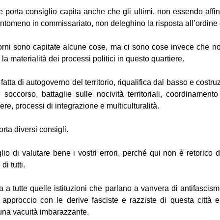
e porta consiglio capita anche che gli ultimi, non essendo affin
ntomeno in commissariato, non deleghino la risposta all’ordine c
iorni sono capitate alcune cose, ma ci sono cose invece che n
la materialità dei processi politici in questo quartiere.
fatta di autogoverno del territorio, riqualifica dal basso e costr
o soccorso, battaglie sulle nocività territoriali, coordinamento
iere, processi di integrazione e multiculturalità.
rta diversi consigli.
glio di valutare bene i vostri errori, perché qui non è retorico 
di tutti.
a a tutte quelle istituzioni che parlano a vanvera di antifascis
o approccio con le derive fasciste e razziste di questa città 
i una vacuità imbarazzante.