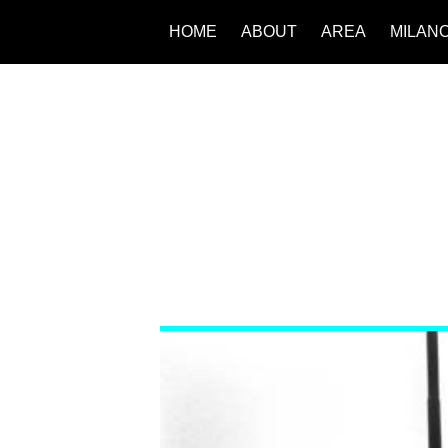
HOME
ABOUT
AREA
MILAN