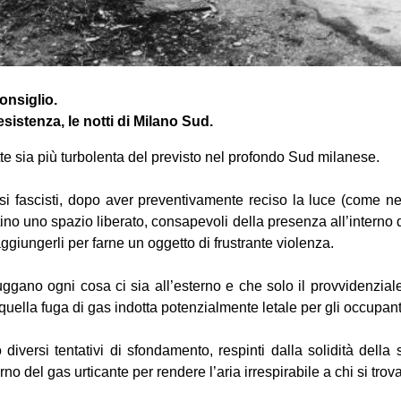
onsiglio.
istenza, le notti di Milano Sud.
te sia più turbolenta del previsto nel profondo Sud milanese.
si fascisti, dopo aver preventivamente reciso la luce (come nei 
tino uno spazio liberato, consapevoli della presenza all’interno d
aggiungerli per farne un oggetto di frustrante violenza.
uggano ogni cosa ci sia all’esterno e che solo il provvidenziale
ella fuga di gas indotta potenzialmente letale per gli occupant
iversi tentativi di sfondamento, respinti dalla solidità della 
rno del gas urticante per rendere l’aria irrespirabile a chi si trova