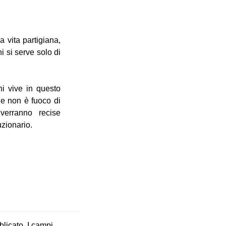
 vita partigiana,
i si serve solo di
chi vive in questo
che non è fuoco di
verranno recise
uzionario.
blicato.
I campi