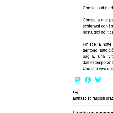
Consiglia ai med
Consiglia alle p
schierarsi con i 
nostalgici politica
Finisce la notte 
territorio, tutto
paglia, una vi
dall’estemporaneit
Uno che vive qui
Mastod
Face
Bl
Tag:
antifascisti
fascisti
gra
Lascia un comme