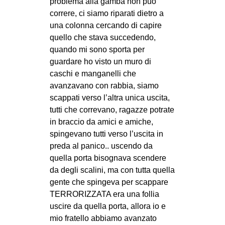
problema alla gamba non può
CULTURE
correre, ci siamo riparati dietro a
una colonna cercando di capire
ARTE
quello che stava succedendo,
CINEMA
quando mi sono sporta per
MANIFESTI
guardare ho visto un muro di
caschi e manganelli che
MUSICA
avanzavano con rabbia, siamo
RECENSIONI
scappati verso l’altra unica uscita,
tutti che correvano, ragazze potrate
INTERNAZIONALE
in braccio da amici e amiche,
AFRICA
spingevano tutti verso l’uscita in
preda al panico.. uscendo da
AMERICHE
quella porta bisognava scendere
ESTREMO ORIENTE
da degli scalini, ma con tutta quella
gente che spingeva per scappare
EUROPA
TERRORIZZATA era una follia
MEDIO ORIENTE
uscire da quella porta, allora io e
mio fratello abbiamo avanzato
MONDO