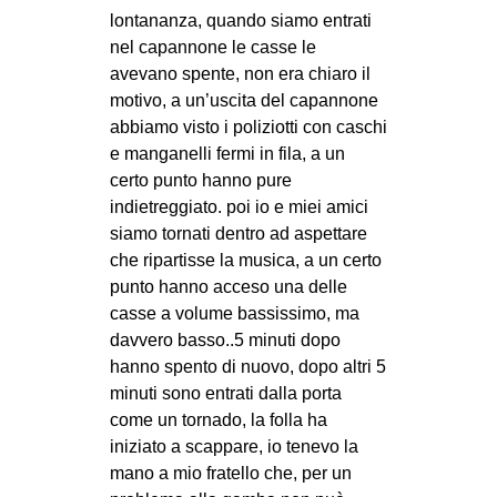
MILANO
lontananza, quando siamo entrati
nel capannone le casse le
MOBILITAZIONI
avevano spente, non era chiaro il
SPAZI
motivo, a un’uscita del capannone
SPORT POPOLARE
abbiamo visto i poliziotti con caschi
e manganelli fermi in fila, a un
MOVIMENTI
certo punto hanno pure
indietreggiato. poi io e miei amici
AMBIENTE
siamo tornati dentro ad aspettare
ANTIFASCISMO
che ripartisse la musica, a un certo
DIRITTO ALL’ABITARE
punto hanno acceso una delle
casse a volume bassissimo, ma
GENERI
davvero basso..5 minuti dopo
MIGRAZIONI
hanno spento di nuovo, dopo altri 5
minuti sono entrati dalla porta
PRECARIATO
come un tornado, la folla ha
REPRESSIONE
iniziato a scappare, io tenevo la
mano a mio fratello che, per un
STUDENTI