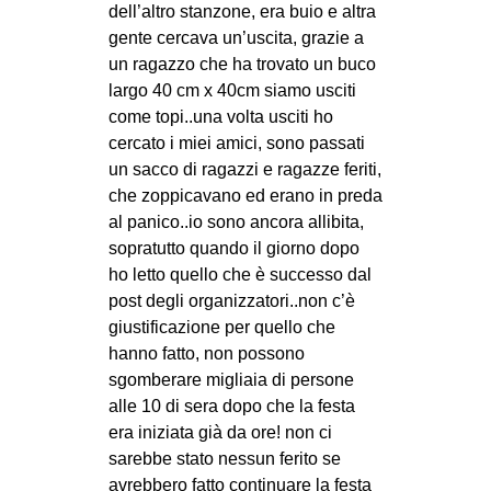
dell’altro stanzone, era buio e altra
EVENTI
gente cercava un’uscita, grazie a
un ragazzo che ha trovato un buco
in
largo 40 cm x 40cm siamo usciti
come topi..una volta usciti ho
Fb
cercato i miei amici, sono passati
un sacco di ragazzi e ragazze feriti,
tw
che zoppicavano ed erano in preda
al panico..io sono ancora allibita,
bsky
sopratutto quando il giorno dopo
ho letto quello che è successo dal
ms
post degli organizzatori..non c’è
SEARCH
giustificazione per quello che
hanno fatto, non possono
sgomberare migliaia di persone
alle 10 di sera dopo che la festa
era iniziata già da ore! non ci
sarebbe stato nessun ferito se
avrebbero fatto continuare la festa