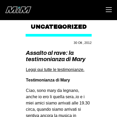
UNCATEGORIZED
HOME
30 Ott , 2012
ABOUT
Assalto al rave: la
AREA
testimonianza di Mary
DEGENERAZIONE
Leggi qui tutte le testimonianze.
GAZA FREESTYLE
Testimonianza di Mary
CSOA LAMBRETTA
Ciao, sono mary da legnano,
MSM
anche io ero li quella sera..io e i
STUDENTI TSUNAMI
miei amici siamo arrivati alle 19.30
circa, quando siamo arrivati si
ZAM
sentiva ancora la musica in