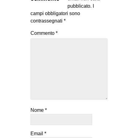
MILANO
pubblicato.
I
campi obbligatori sono
MOBILITAZIONI
contrassegnati
*
SPAZI
Commento
*
SPORT POPOLARE
MOVIMENTI
AMBIENTE
ANTIFASCISMO
DIRITTO ALL’ABITARE
GENERI
MIGRAZIONI
Nome
*
PRECARIATO
REPRESSIONE
STUDENTI
Email
*