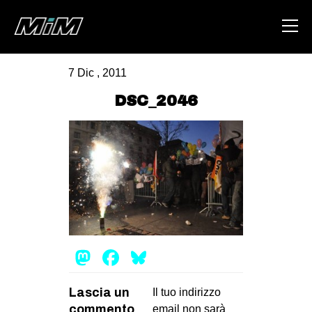
7 Dic , 2011
HOME
DSC_2046
ABOUT
AREA
DEGENERAZIONE
GAZA FREESTYLE
CSOA LAMBRETTA
MSM
Mastodon
Facebook
Bluesky
STUDENTI TSUNAMI
Lascia un
ZAM
Il tuo indirizzo
commento
email non sarà