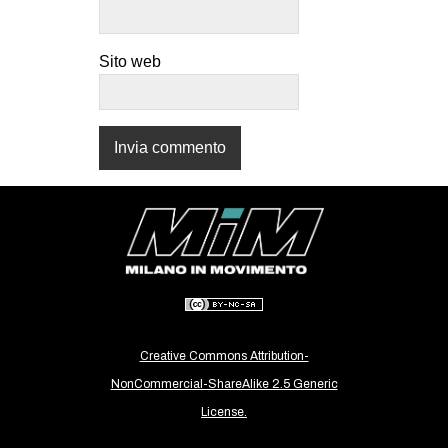
CULTURE
ARTE
Sito web
CINEMA
MANIFESTI
MUSICA
RECENSIONI
INTERNAZIONALE
AFRICA
AMERICHE
ESTREMO ORIENTE
Creative Commons Attribution-
EUROPA
NonCommercial-ShareAlike 2.5 Generic
MEDIO ORIENTE
License.
MONDO