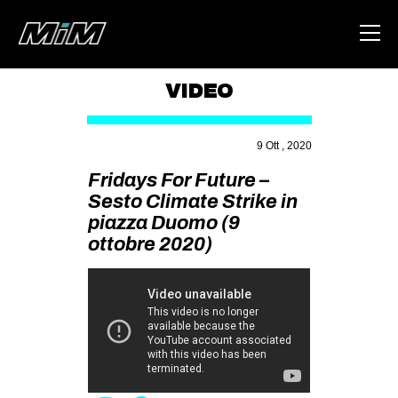
VIDEO
HOME
9 Ott , 2020
ABOUT
Fridays For Future –
AREA
Sesto Climate Strike in
piazza Duomo (9
DEGENERAZIONE
ottobre 2020)
GAZA FREESTYLE
CSOA LAMBRETTA
MSM
STUDENTI TSUNAMI
ZAM