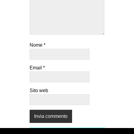
CULTURE
ARTE
CINEMA
MANIFESTI
Nome
*
MUSICA
RECENSIONI
Email
*
INTERNAZIONALE
AFRICA
AMERICHE
Sito web
ESTREMO ORIENTE
EUROPA
MEDIO ORIENTE
MONDO