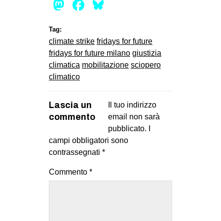
Mastodon
Facebook
Bluesky
MILANO
MOBILITAZIONI
Tag:
SPAZI
climate strike
fridays for future
fridays for future milano
giustizia
SPORT POPOLARE
climatica
mobilitazione
sciopero
MOVIMENTI
climatico
AMBIENTE
Lascia un
Il tuo indirizzo
ANTIFASCISMO
commento
email non sarà
DIRITTO ALL’ABITARE
pubblicato.
I
campi obbligatori sono
GENERI
contrassegnati
*
MIGRAZIONI
Commento
*
PRECARIATO
REPRESSIONE
STUDENTI