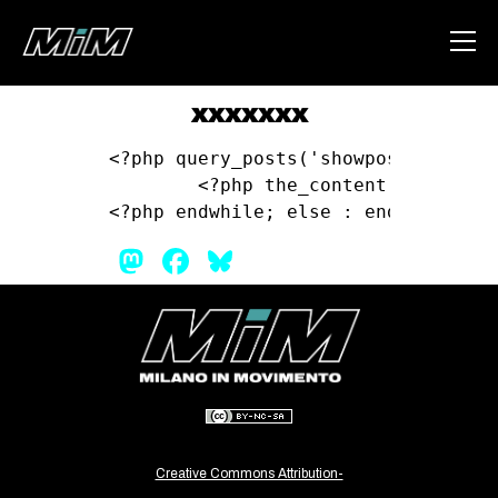
xxxxxxx
HOME
<?php query_posts('showposts=10&cat
	<?php the_content(); ?>

ABOUT
<?php endwhile; else : endif; ?>
AREA
Mastodon
Facebook
Bluesky
DEGENERAZIONE
GAZA FREESTYLE
CSOA LAMBRETTA
MSM
STUDENTI TSUNAMI
ZAM
Creative Commons Attribution-