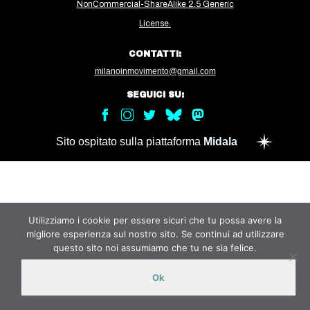
NonCommercial-ShareAlike 2.5 Generic
MILANO
License.
MOBILITAZIONI
CONTATTI:
SPAZI
milanoinmovimento@gmail.com
SPORT POPOLARE
SEGUICI SU:
MOVIMENTI
AMBIENTE
Sito ospitato sulla piattaforma
Midala
ANTIFASCISMO
DIRITTO ALL’ABITARE
GENERI
Utilizziamo i cookie per essere sicuri che tu possa avere la
MIGRAZIONI
migliore esperienza sul nostro sito. Se continui ad utilizzare
questo sito noi assumiamo che tu ne sia felice.
PRECARIATO
REPRESSIONE
Ok
STUDENTI