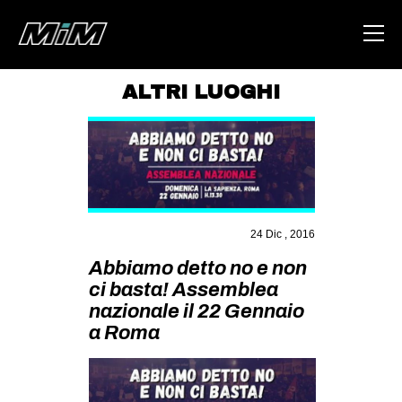
ALTRI LUOGHI
HOME
ABOUT
AREA
DEGENERAZIONE
24 Dic , 2016
GAZA FREESTYLE
Abbiamo detto no e non
CSOA LAMBRETTA
ci basta! Assemblea
nazionale il 22 Gennaio
MSM
a Roma
STUDENTI TSUNAMI
ZAM