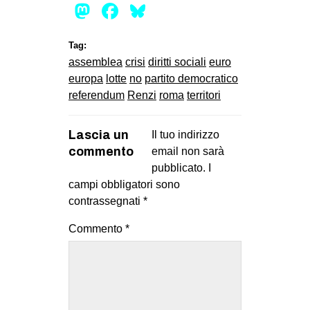
Mastodon
Facebook
Bluesky
Tag:
assemblea
crisi
diritti sociali
euro
europa
lotte
no
partito democratico
referendum
Renzi
roma
territori
Lascia un
Il tuo indirizzo
commento
email non sarà
pubblicato.
I
campi obbligatori sono
contrassegnati
*
Commento
*