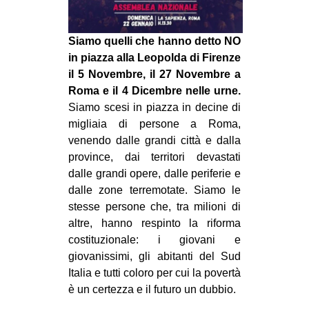
MILANO
MOBILITAZIONI
Siamo quelli che hanno detto NO
SPAZI
in piazza alla Leopolda di Firenze
il 5 Novembre, il 27 Novembre a
SPORT POPOLARE
Roma e il 4 Dicembre nelle urne.
MOVIMENTI
Siamo scesi in piazza in decine di
migliaia di persone a Roma,
AMBIENTE
venendo dalle grandi città e dalla
ANTIFASCISMO
province, dai territori devastati
dalle grandi opere, dalle periferie e
DIRITTO ALL’ABITARE
dalle zone terremotate. Siamo le
GENERI
stesse persone che, tra milioni di
altre, hanno respinto la riforma
MIGRAZIONI
costituzionale: i giovani e
PRECARIATO
giovanissimi, gli abitanti del Sud
REPRESSIONE
Italia e tutti coloro per cui la povertà
è un certezza e il futuro un dubbio.
STUDENTI