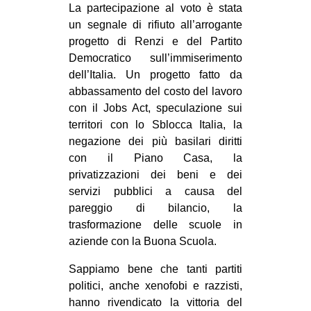
La partecipazione al voto è stata
CULTURE
un segnale di rifiuto all’arrogante
ARTE
progetto di Renzi e del Partito
Democratico sull’immiserimento
CINEMA
dell’Italia. Un progetto fatto da
MANIFESTI
abbassamento del costo del lavoro
con il Jobs Act, speculazione sui
MUSICA
territori con lo Sblocca Italia, la
RECENSIONI
negazione dei più basilari diritti
con il Piano Casa, la
INTERNAZIONALE
privatizzazioni dei beni e dei
AFRICA
servizi pubblici a causa del
AMERICHE
pareggio di bilancio, la
trasformazione delle scuole in
ESTREMO ORIENTE
aziende con la Buona Scuola.
EUROPA
Sappiamo bene che tanti partiti
MEDIO ORIENTE
politici, anche xenofobi e razzisti,
MONDO
hanno rivendicato la vittoria del