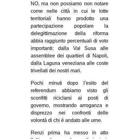
NO, ma non possiamo non notare
EVENTI
come nelle città in cui le lotte
territoriali hanno prodotto una
in
partecipazione popolare la
delegittimazione della riforma
Fb
abbia raggiunto percentuali di voto
importanti: dalla Val Susa alle
tw
assemblee dei quartieri di Napoli,
dalla Laguna veneziana alle coste
bsky
trivellati dei nostri mari.
ms
Pochi minuti dopo l’esito del
referendum abbiamo visto gli
SEARCH
sconfitti riciclarsi ai posti di
governo, mostrando arroganza e
disprezzo nei confronti delle
volontà di chi è andato alle urne.
Renzi prima ha messo in atto