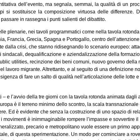
antitativa dell’evento, ma segnala, semmai, la qualità di un proc
pi si sostituisce la composizione virtuosa delle differenze.
assare in rassegna i punti salienti del dibattito.
e plenarie, nei tavoli programmatici come nella tavola rotonda co
a, Francia, Grecia, Spagna e Portogallo, centro dell’attenzione 
te dalla crisi, che stanno ridisegnando lo scenario europeo: attac
i sindacali, dequalificazione e aziendalizzazione della formazio
ublic utilities, recinzione dei beni comuni, nuovo governo della m
el lavoro migrante. Altrettanto, e al seguito di una definizione no
igenza di fare un salto di qualità nell’articolazione delle lotte e
ti ‒ e l’avvio della tre giorni con la tavola rotonda animata dagli 
uropa è il terreno minimo dello scontro, la scala transnazionale
cidere. Ed è evidente che senza la costruzione di uno spazio di r
 e i movimenti è inimmaginabile rompere l’impasse e sovvertire il
neralizzato, precario e metropolitano vuole essere un primo a
ale, di questa sperimentazione. Un modo per cominciare a rove