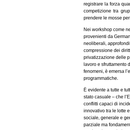
registrare la forza qu
competizione tra grup
prendere le mosse per p
Nei workshop come nell
provenienti da Germani
neoliberali, approfondi
compressione dei diritt
privatizzazione delle p
lavoro e sfruttamento d
fenomeni, è emersa l’es
programmatiche.
È evidente a tutte e tut
stato casuale ‒ che l’E
conflitti capaci di in
innovativo tra le lotte
sociale, generale e ge
parziale ma fondament