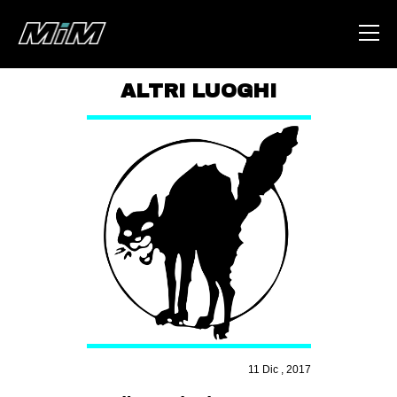
ALTRI LUOGHI
HOME
ABOUT
AREA
DEGENERAZIONE
GAZA FREESTYLE
CSOA LAMBRETTA
MSM
STUDENTI TSUNAMI
11 Dic , 2017
ZAM