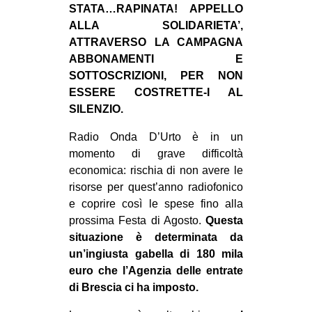
STATA…RAPINATA! APPELLO
CULTURE
ALLA SOLIDARIETA’,
ARTE
ATTRAVERSO LA CAMPAGNA
ABBONAMENTI E
CINEMA
SOTTOSCRIZIONI, PER NON
MANIFESTI
ESSERE COSTRETTE-I AL
MUSICA
SILENZIO.
RECENSIONI
Radio Onda D’Urto è in un
momento di grave difficoltà
INTERNAZIONALE
economica: rischia di non avere le
AFRICA
risorse per quest’anno radiofonico
e coprire così le spese fino alla
AMERICHE
prossima Festa di Agosto.
Questa
ESTREMO ORIENTE
situazione è determinata da
un’ingiusta gabella di 180 mila
EUROPA
euro che l’Agenzia delle entrate
MEDIO ORIENTE
di Brescia ci ha imposto.
MONDO