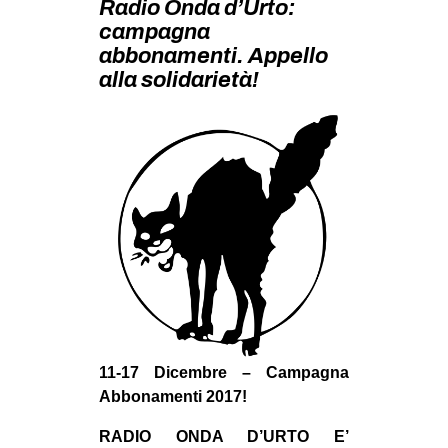
Radio Onda d’Urto:
MILANO
campagna
MOBILITAZIONI
abbonamenti. Appello
alla solidarietà!
SPAZI
SPORT POPOLARE
MOVIMENTI
AMBIENTE
ANTIFASCISMO
DIRITTO ALL’ABITARE
GENERI
MIGRAZIONI
PRECARIATO
11-17 Dicembre – Campagna
REPRESSIONE
Abbonamenti 2017!
STUDENTI
RADIO ONDA D’URTO E’