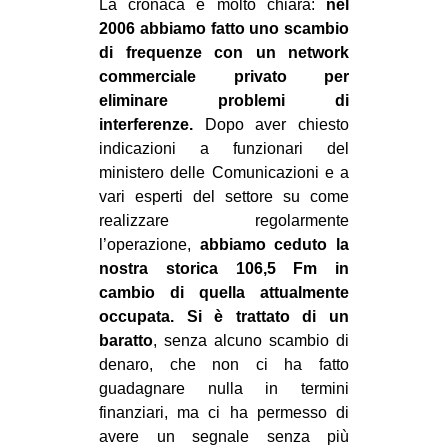
La cronaca è molto chiara:
nel
EVENTI
2006 abbiamo fatto uno scambio
di frequenze con un network
in
commerciale privato per
eliminare problemi di
Fb
interferenze.
Dopo aver chiesto
indicazioni a funzionari del
tw
ministero delle Comunicazioni e a
vari esperti del settore su come
bsky
realizzare regolarmente
l’operazione,
abbiamo ceduto la
ms
nostra storica 106,5 Fm in
cambio di quella attualmente
SEARCH
occupata.
Si è trattato di un
baratto
, senza alcuno scambio di
denaro, che non ci ha fatto
guadagnare nulla in termini
finanziari, ma ci ha permesso di
avere un segnale senza più