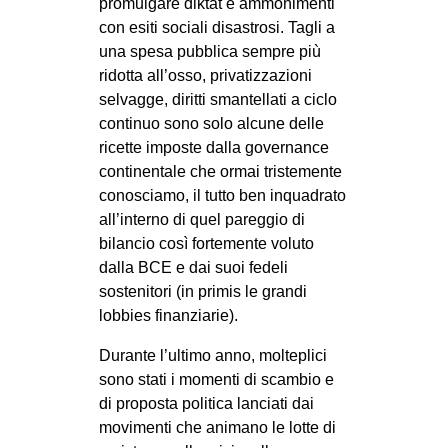
promulgare diktat e ammonimenti
con esiti sociali disastrosi. Tagli a
EVENTI
una spesa pubblica sempre più
in
ridotta all’osso, privatizzazioni
selvagge, diritti smantellati a ciclo
Fb
continuo sono solo alcune delle
ricette imposte dalla governance
tw
continentale che ormai tristemente
conosciamo, il tutto ben inquadrato
bsky
all’interno di quel pareggio di
bilancio così fortemente voluto
ms
dalla BCE e dai suoi fedeli
sostenitori (in primis le grandi
SEARCH
lobbies finanziarie).
Durante l’ultimo anno, molteplici
sono stati i momenti di scambio e
di proposta politica lanciati dai
movimenti che animano le lotte di