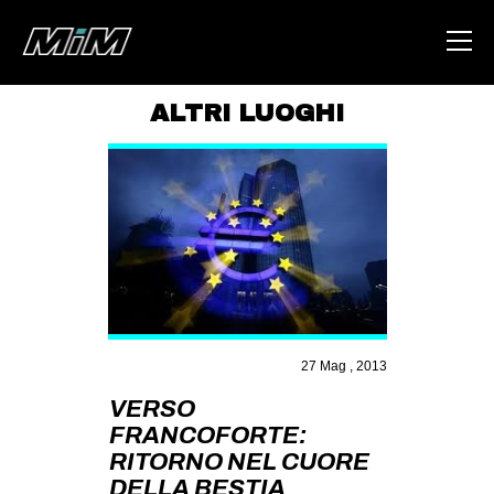
ALTRI LUOGHI
HOME
ABOUT
AREA
DEGENERAZIONE
GAZA FREESTYLE
CSOA LAMBRETTA
27 Mag , 2013
MSM
VERSO
STUDENTI TSUNAMI
FRANCOFORTE:
RITORNO NEL CUORE
ZAM
DELLA BESTIA