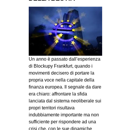
MILANO
MOBILITAZIONI
SPAZI
SPORT POPOLARE
MOVIMENTI
AMBIENTE
Un anno è passato dall’esperienza
ANTIFASCISMO
di Blockupy Frankfurt, quando i
movimenti decisero di portare la
DIRITTO ALL’ABITARE
propria voce nella capitale della
GENERI
finanza europea. Il segnale da dare
era chiaro: affrontare la sfida
MIGRAZIONI
lanciata dal sistema neoliberale sui
PRECARIATO
propri territori risultava
REPRESSIONE
indubbiamente importante ma non
sufficiente per rispondere ad una
STUDENTI
crisi che, con le sue dinamiche