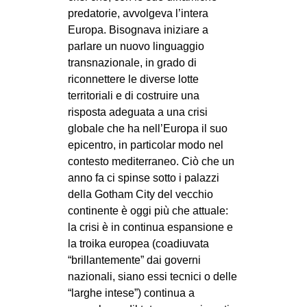
predatorie, avvolgeva l’intera
CULTURE
Europa. Bisognava iniziare a
ARTE
parlare un nuovo linguaggio
CINEMA
transnazionale, in grado di
riconnettere le diverse lotte
MANIFESTI
territoriali e di costruire una
MUSICA
risposta adeguata a una crisi
globale che ha nell’Europa il suo
RECENSIONI
epicentro, in particolar modo nel
INTERNAZIONALE
contesto mediterraneo. Ciò che un
anno fa ci spinse sotto i palazzi
AFRICA
della Gotham City del vecchio
AMERICHE
continente è oggi più che attuale:
la crisi è in continua espansione e
ESTREMO ORIENTE
la troika europea (coadiuvata
EUROPA
“brillantemente” dai governi
MEDIO ORIENTE
nazionali, siano essi tecnici o delle
“larghe intese”) continua a
MONDO