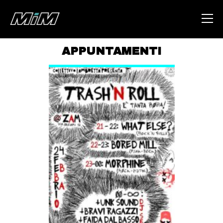
APPUNTAMENTI
HOME
ABOUT
AREA
DEGENERAZIONE
GAZA FREESTYLE
CSOA LAMBRETTA
MSM
STUDENTI TSUNAMI
ZAM