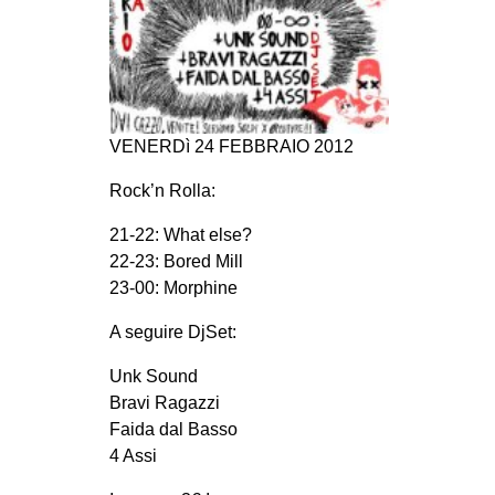
CULTURE
ARTE
CINEMA
MANIFESTI
VENERDì 24 FEBBRAIO 2012
MUSICA
Rock’n Rolla:
RECENSIONI
21-22: What else?
INTERNAZIONALE
22-23: Bored Mill
23-00: Morphine
AFRICA
AMERICHE
A seguire DjSet:
ESTREMO ORIENTE
Unk Sound
Bravi Ragazzi
EUROPA
Faida dal Basso
MEDIO ORIENTE
4 Assi
MONDO