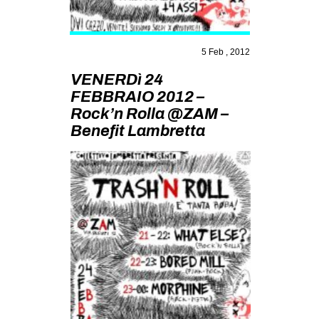
MILANO
MOBILITAZIONI
5 Feb , 2012
SPAZI
VENERDì 24
SPORT POPOLARE
FEBBRAIO 2012 –
MOVIMENTI
Rock’n Rolla @ZAM –
Benefit Lambretta
AMBIENTE
ANTIFASCISMO
DIRITTO ALL’ABITARE
GENERI
MIGRAZIONI
PRECARIATO
REPRESSIONE
STUDENTI