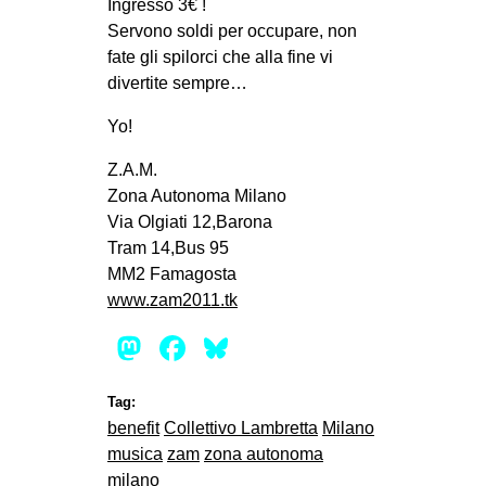
Ingresso 3€ !
EVENTI
Servono soldi per occupare, non
fate gli spilorci che alla fine vi
in
divertite sempre…
Fb
Yo!
Z.A.M.
tw
Zona Autonoma Milano
Via Olgiati 12,Barona
bsky
Tram 14,Bus 95
ms
MM2 Famagosta
www.zam2011.tk
SEARCH
Mastodon
Facebook
Bluesky
Tag:
benefit
Collettivo Lambretta
Milano
musica
zam
zona autonoma
milano