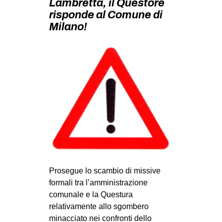
Lambretta, il Questore
MILANO
risponde al Comune di
MOBILITAZIONI
Milano!
SPAZI
SPORT POPOLARE
MOVIMENTI
AMBIENTE
ANTIFASCISMO
DIRITTO ALL’ABITARE
GENERI
MIGRAZIONI
Prosegue lo scambio di missive
PRECARIATO
formali tra l’amministrazione
comunale e la Questura
REPRESSIONE
relativamente allo sgombero
STUDENTI
minacciato nei confronti dello