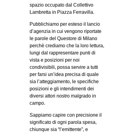
spazio occupato dal Collettivo
CULTURE
Lambretta in Piazza Ferravilla.
ARTE
Pubblichiamo per esteso il lancio
CINEMA
d’agenzia in cui vengono riportate
MANIFESTI
le parole del Questore di Milano
perchè crediamo che la loro lettura,
MUSICA
lungi dal rappresentare punti di
RECENSIONI
vista e posizioni per noi
condivisibili, possa servire a tutti
INTERNAZIONALE
per farsi un’idea precisa di quale
AFRICA
sia l’atteggiamento, le specifiche
posizioni e gli intendimenti dei
AMERICHE
diversi attori nostro malgrado in
ESTREMO ORIENTE
campo.
EUROPA
Sappiamo capire con precisione il
MEDIO ORIENTE
significato di ogni parola spesa,
chiunque sia “l’emittente”, e
MONDO