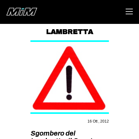
LAMBRETTA
HOME
ABOUT
AREA
DEGENERAZIONE
GAZA FREESTYLE
CSOA LAMBRETTA
MSM
STUDENTI TSUNAMI
16 Ott , 2012
ZAM
Sgombero del