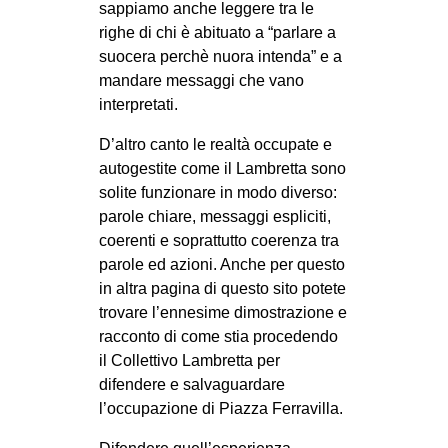
sappiamo anche leggere tra le
EVENTI
righe di chi è abituato a “parlare a
suocera perchè nuora intenda” e a
in
mandare messaggi che vano
interpretati.
Fb
D’altro canto le realtà occupate e
tw
autogestite come il Lambretta sono
solite funzionare in modo diverso:
bsky
parole chiare, messaggi espliciti,
coerenti e soprattutto coerenza tra
ms
parole ed azioni. Anche per questo
in altra pagina di questo sito potete
SEARCH
trovare l’ennesime dimostrazione e
racconto di come stia procedendo
il Collettivo Lambretta per
difendere e salvaguardare
l’occupazione di Piazza Ferravilla.