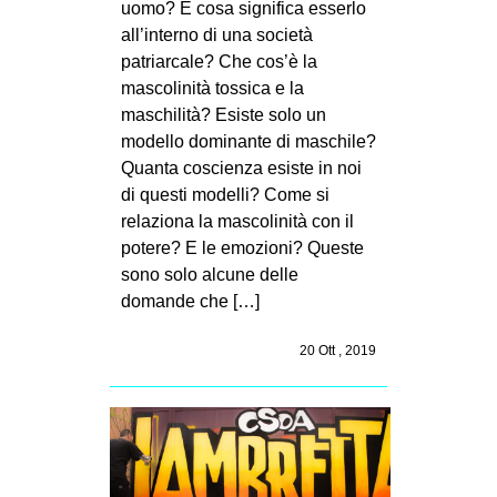
uomo? E cosa significa esserlo
MILANO
all’interno di una società
MOBILITAZIONI
patriarcale? Che cos’è la
mascolinità tossica e la
SPAZI
maschilità? Esiste solo un
SPORT POPOLARE
modello dominante di maschile?
Quanta coscienza esiste in noi
MOVIMENTI
di questi modelli? Come si
AMBIENTE
relaziona la mascolinità con il
ANTIFASCISMO
potere? E le emozioni? Queste
sono solo alcune delle
DIRITTO ALL’ABITARE
domande che […]
GENERI
20 Ott , 2019
MIGRAZIONI
PRECARIATO
REPRESSIONE
STUDENTI