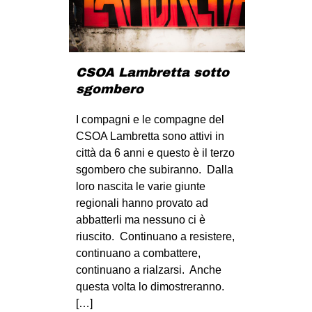
CULTURE
ARTE
CINEMA
CSOA Lambretta sotto
MANIFESTI
sgombero
MUSICA
I compagni e le compagne del
RECENSIONI
CSOA Lambretta sono attivi in
città da 6 anni e questo è il terzo
INTERNAZIONALE
sgombero che subiranno. Dalla
AFRICA
loro nascita le varie giunte
regionali hanno provato ad
AMERICHE
abbatterli ma nessuno ci è
ESTREMO ORIENTE
riuscito. Continuano a resistere,
continuano a combattere,
EUROPA
continuano a rialzarsi. Anche
MEDIO ORIENTE
questa volta lo dimostreranno.
MONDO
[…]