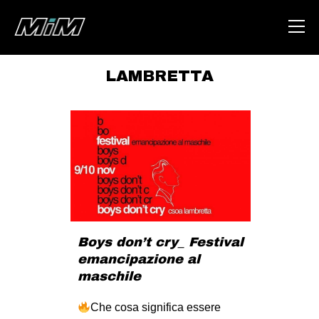
LAMBRETTA
HOME
ABOUT
AREA
DEGENERAZIONE
GAZA FREESTYLE
CSOA LAMBRETTA
Boys don’t cry_ Festival
MSM
emancipazione al
STUDENTI TSUNAMI
maschile
ZAM
Che cosa significa essere