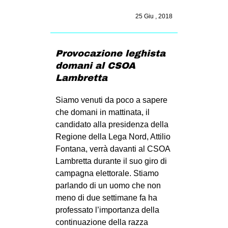
EVENTI
25 Giu , 2018
in
Provocazione leghista
Fb
domani al CSOA
Lambretta
tw
Siamo venuti da poco a sapere
bsky
che domani in mattinata, il
candidato alla presidenza della
ms
Regione della Lega Nord, Attilio
Fontana, verrà davanti al CSOA
SEARCH
Lambretta durante il suo giro di
campagna elettorale. Stiamo
parlando di un uomo che non
meno di due settimane fa ha
professato l’importanza della
continuazione della razza