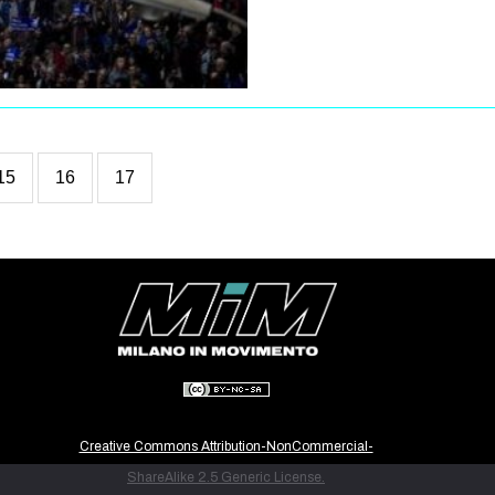
15
16
17
Creative Commons Attribution-NonCommercial-
ShareAlike 2.5 Generic License.