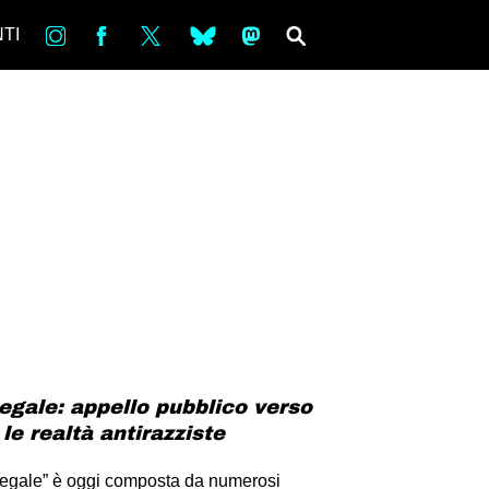
in
Fb
tw
bsky
ms
SEARCH
TI
egale: appello pubblico verso
 le realtà antirazziste
legale” è oggi composta da numerosi