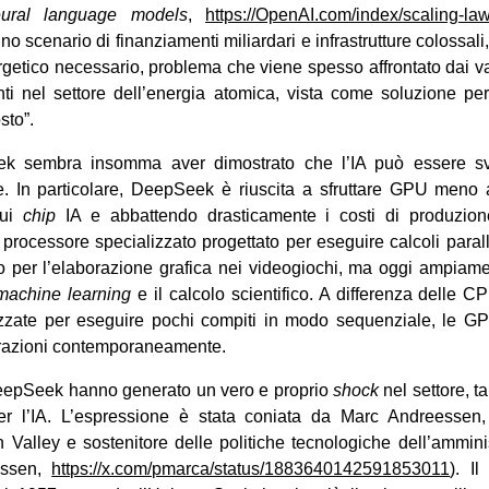
eural language models
,
https://OpenAI.com/index/scaling-la
 uno scenario di finanziamenti miliardari e infrastrutture colossal
rgetico necessario, problema che viene spesso affrontato dai 
nti nel settore dell’energia atomica, vista come soluzione pe
sto”.
ek sembra insomma aver dimostrato che l’IA può essere sv
ile. In particolare, DeepSeek è riuscita a sfruttare GPU meno 
sui
chip
IA e abbattendo drasticamente i costi di produzio
 processore specializzato progettato per eseguire calcoli parall
o per l’elaborazione grafica nei videogiochi, ma oggi ampiame
machine learning
e il calcolo scientifico. A differenza delle C
izzate per eseguire pochi compiti in modo sequenziale, le G
perazioni contemporaneamente.
a DeepSeek hanno generato un vero e proprio
shock
nel settore, ta
r l’IA. L’espressione è stata coniata da Marc Andreessen, 
on Valley e sostenitore delle politiche tecnologiche dell’ammini
essen,
https://x.com/pmarca/status/1883640142591853011
). Il