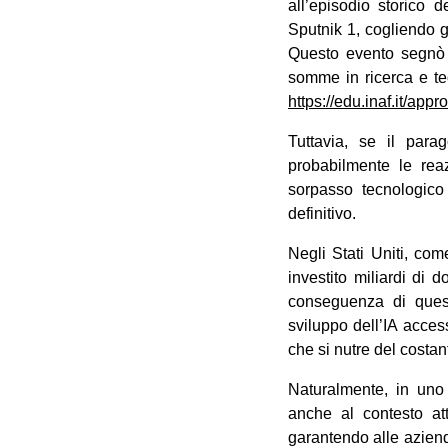
all’episodio storico d
Sputnik 1, cogliendo g
Questo evento segnò l
somme in ricerca e tecn
https://edu.inaf.it/app
Tuttavia, se il para
probabilmente le rea
sorpasso tecnologico
definitivo.
Negli Stati Uniti, com
investito miliardi di d
conseguenza di ques
sviluppo dell’IA access
che si nutre del
costan
Naturalmente, in uno 
anche al contesto att
garantendo alle azien