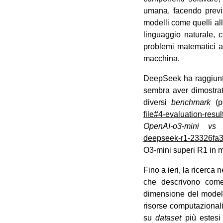
umana, facendo previs
modelli come quelli a
linguaggio naturale, c
problemi matematici al
macchina.
DeepSeek ha raggiunto
sembra aver dimostrat
diversi
benchmark
(p
file#4-evaluation-resul
OpenAI-o3-mini vs
deepseek-r1-23326fa
O3-mini superi R1 in m
Fino a ieri, la ricerca
che descrivono come 
dimensione del modello
risorse computazional
su
dataset
più estesi 