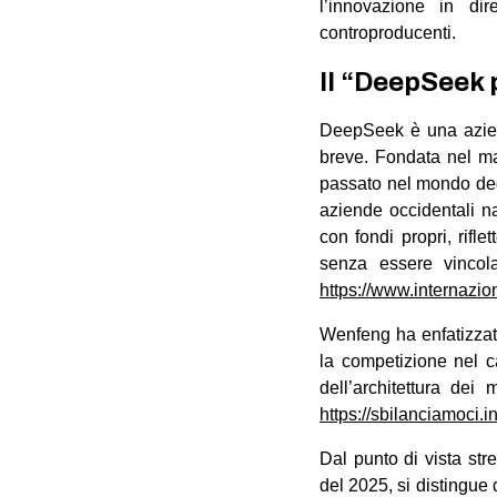
l’innovazione in dir
controproducenti.
Il “DeepSeek 
DeepSeek è una azien
breve. Fondata nel ma
passato nel mondo de
aziende occidentali na
con fondi propri, rifl
senza essere vincolat
https://www.internazion
Wenfeng ha enfatizzato
la competizione nel c
dell’architettura dei
https://sbilanciamoci.i
Dal punto di vista st
del 2025, si distingue 