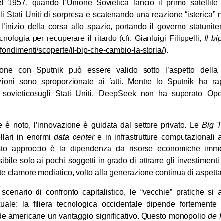
el 1957, quando l’Unione Sovietica lanciò il primo satellite ar
li Stati Uniti di sorpresa e scatenando una reazione “isterica”
’inizio della corsa allo spazio, portando il governo statunite
ologia per recuperare il ritardo (cfr. Gianluigi Filippelli,
Il b
rofondimenti/scoperte/il-bip-che-cambio-la-storia/
).
gone con Sputnik può essere valido sotto l’aspetto della “
zioni sono sproporzionate ai fatti. Mentre lo Sputnik ha ra
 sovieticosugli Stati Uniti, DeepSeek non ha superato Op
e è noto, l’innovazione è guidata dal settore privato. Le
B
ig
ollari in enormi
data center
e in infrastrutture computazionali 
to approccio è la dipendenza da risorse economiche imm
ibile solo ai pochi soggetti in grado di attrarre gli investiment
te
clamore mediatico, volto alla generazione continua di aspetta
scenario di confronto capitalistico, le “vecchie” pratiche si 
uale: la filiera tecnologica occidentale dipende fortement
de americane un vantaggio significativo. Questo monopolio
de 