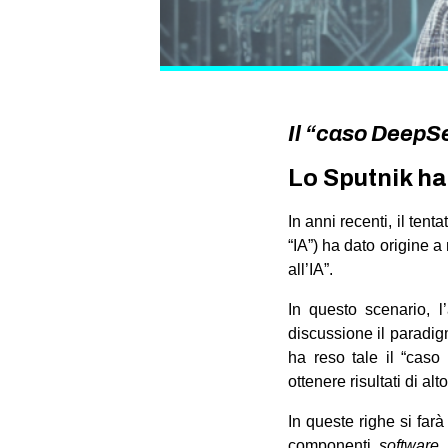
Il “caso DeepS
Lo
Sputnik
ha
In anni recenti, il tent
“IA”) ha dato origine 
all’IA”.
In questo scenario, 
discussione il paradig
ha reso tale il “cas
ottenere risultati di alt
In queste righe si farà
componenti
software
,