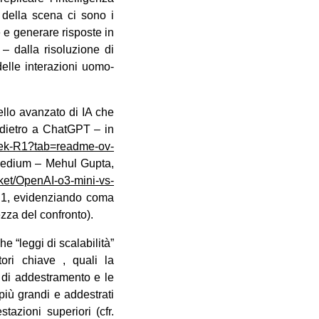
 della scena ci sono i
e generare risposte in
 – dalla risoluzione di
delle interazioni uomo-
llo avanzato di IA che
 dietro a ChatGPT – in
ek-R1?tab=readme-ov-
 Medium – Mehul Gupta,
ket/OpenAI-o3-mini-vs-
1, evidenziando coma
zza del confronto).
he “leggi di scalabilità”
ori chiave , quali la
i di addestramento e le
iù grandi e addestrati
azioni superiori (cfr.