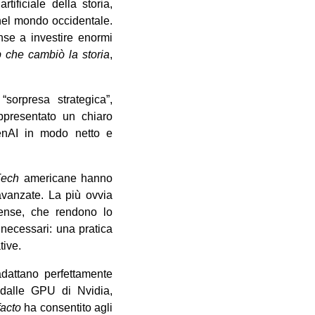
tificiale della storia,
 nel mondo occidentale.
nse a investire enormi
ip che cambiò la storia
,
sorpresa strategica”,
ppresentato un chiaro
enAI in modo netto e
T
ech
americane hanno
avanzate. La più ovvia
ense, che rendono lo
i necessari: una pratica
tive.
adattano perfettamente
e dalle GPU di Nvidia,
facto
ha consentito agli