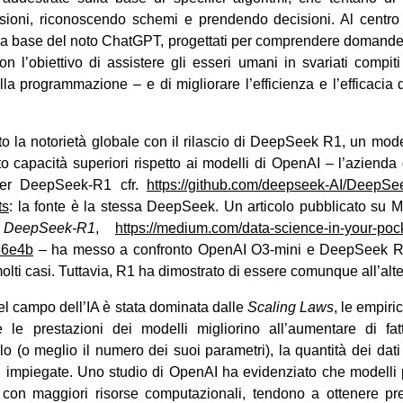
ioni, riconoscendo schemi e prendendo decisioni. Al centro
lla base del noto ChatGPT, progettati per comprendere domande 
on l’obiettivo di assistere gli esseri umani in svariati compiti
la programmazione – e di migliorare l’efficienza e l’efficacia 
 la notorietà globale con il rilascio di DeepSeek R1, un mode
o capacità superiori rispetto ai modelli di OpenAI – l’azienda
er DeepSeek-R1 cfr.
https://github.com/deepseek-
AI/DeepSe
ts
: la fonte è la stessa DeepSeek. Un articolo pubblicato su
 DeepSeek-R1
,
https://medium.com/data-science-in-your-poc
36e4b
– ha messo a confronto OpenAI O3-mini e DeepSeek R
olti casi. Tuttavia, R1 ha dimostrato di essere comunque all’alte
 nel campo dell’IA è stata dominata dalle
Scaling Laws
, le empiric
le prestazioni dei modelli migliorino all’aumentare di fatt
 (o meglio il numero dei suoi parametri), la quantità dei dat
i impiegate. Uno studio di OpenAI ha evidenziato che modelli p
con maggiori risorse computazionali, tendono a ottenere prest