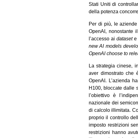
Stati Uniti di controlla
della potenza concorre
Per di più, le aziende
OpenAI, nonostante il
l’accesso ai
dataset
e 
new
AI
models develo
OpenAI choose to rele
La strategia cinese, 
aver dimostrato che è
OpenAI. L’azienda ha
H100, bloccate dalle s
l’obiettivo è l’indip
nazionale dei semicond
di calcolo illimitata. 
proprio il controllo de
imposto restrizioni se
restrizioni hanno avut