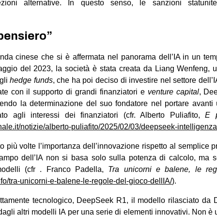
ezioni alternative. In questo senso, le sanzioni statunit
pensiero”
da cinese che si è affermata nel panorama dell’IA in un te
ggio del 2023, la società è stata creata da Liang Wenfeng, 
gli
hedge funds
, che ha poi deciso di investire nel settore dell’
te con il supporto di grandi finanziatori e
venture capital
, De
ettendo la determinazione del suo fondatore nel portare avant
o agli interessi dei finanziatori (cfr. Alberto Puliafito,
E 
ale.it/notizie/alberto-puliafito/2025/02/03/deepseek-intelligenza-
 più volte l’importanza dell’innovazione rispetto al semplice pr
ampo dell’IA non si basa solo sulla potenza di calcolo, ma sop
 modelli (cfr . Franco Padella,
Tra unicorni e balene, le reg
nfo/tra-unicorni-e-balene-le-regole-del-gioco-dellIA/
).
rettamente tecnologico, DeepSeek R1, il modello rilasciato d
dagli altri modelli IA per una serie di elementi innovativi. Non 