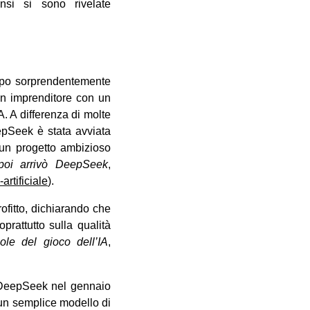
ensi si sono rivelate
mpo sorprendentemente
un imprenditore con un
IA. A differenza di molte
epSeek è stata avviata
i un progetto ambizioso
poi arrivò DeepSeek
,
artificiale
).
ofitto, dichiarando che
rattutto sulla qualità
ole del gioco dell’IA
,
a DeepSeek nel gennaio
è un semplice modello di