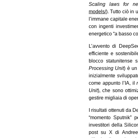
Scaling laws for n
models/
). Tutto ciò in
l’immane capitale ene
con ingenti investime
energetico “a basso co
L’avvento di DeepSe
efficiente e sostenib
blocco statunitense 
Processing Unit
) è un
inizialmente sviluppat
come appunto l’IA, il
Unit
), che sono ottim
gestire migliaia di o
I risultati ottenuti d
“momento Sputnik” pe
investitori della Silic
post su X di Andre