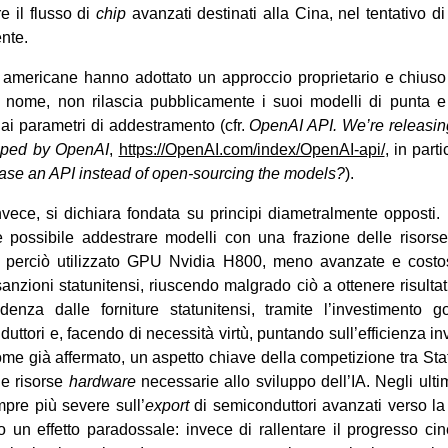
re il flusso di
chip
avanzati destinati alla Cina, nel tentativo di
nte.
 americane hanno adottato un approccio proprietario e chiuso 
 nome, non rilascia pubblicamente i suoi modelli di punta e 
ai parametri di addestramento (cfr.
OpenAI API. We’re releasin
ped by OpenAI
,
https://OpenAI.com/index/OpenAI-api/
, in par
ase an API instead of open-sourcing the models?
).
invece, si dichiara fondata su principi diametralmente opposti
 possibile addestrare modelli con una frazione delle risorse 
 perciò utilizzato GPU Nvidia H800, meno avanzate e costose
anzioni statunitensi, riuscendo malgrado ciò a ottenere risultati
endenza dalle forniture statunitensi, tramite l’investimento g
uttori e, facendo di necessità virtù, puntando sull’efficienza i
Come già affermato, un aspetto chiave della competizione tra Sta
lle risorse
hardware
necessarie allo sviluppo dell’IA. Negli ult
mpre più severe sull’
export
di semiconduttori avanzati verso la
o un effetto paradossale: invece di rallentare il progresso c