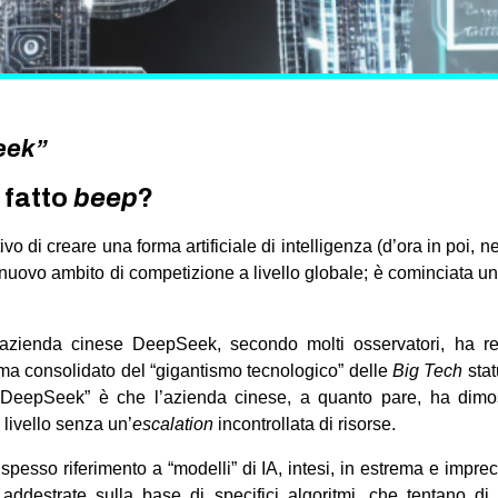
eek”
 fatto
beep
?
ativo di creare una forma artificiale di intelligenza (d’ora in poi,
a nuovo ambito di competizione a livello globale; è cominciata un
l’azienda cinese DeepSeek, secondo molti osservatori, ha 
ma consolidato del “gigantismo tecnologico” delle
Big Tech
stat
o DeepSeek” è che l’azienda
cinese, a quanto pare, ha dimos
o livello senza un’
escalation
incontrollata di risorse.
 spesso riferimento a “modelli” di IA, intesi, in estrema e impre
 addestrate sulla base di specifici algoritmi, che tentano di r