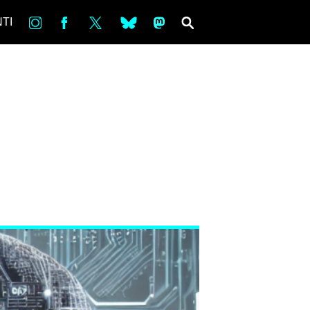
in
Fb
tw
bsky
ms
SEARCH
TI