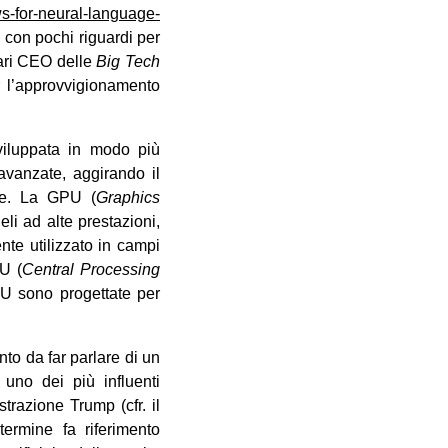
ws-for-neural-language-
i, con pochi riguardi per
vari CEO delle
Big Tech
r l’approvvigionamento
iluppata in modo più
avanzate, aggirando il
ne. La GPU (
Graphics
eli ad alte prestazioni,
nte utilizzato in campi
PU (
Central Processing
PU sono progettate per
nto da far parlare di un
uno dei più influenti
strazione Trump (cfr. il
 termine fa riferimento