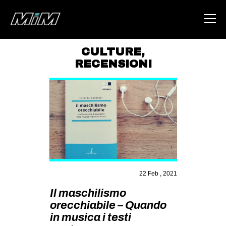
CULTURE
,
RECENSIONI
HOME
ABOUT
AREA
DEGENERAZIONE
GAZA FREESTYLE
CSOA LAMBRETTA
22 Feb , 2021
MSM
Il maschilismo
STUDENTI TSUNAMI
orecchiabile – Quando
ZAM
in musica i testi