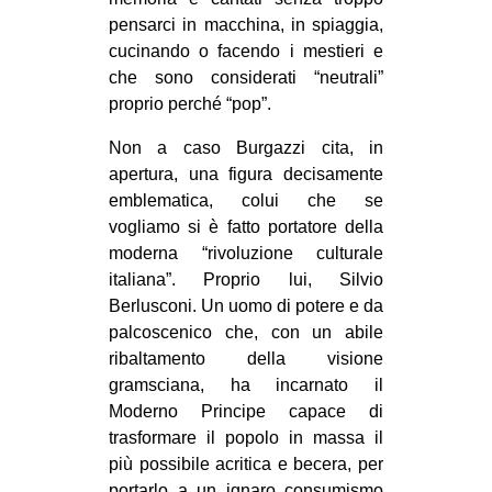
pensarci in macchina, in spiaggia,
EVENTI
cucinando o facendo i mestieri e
che sono considerati “neutrali”
in
proprio perché “pop”.
Fb
Non a caso Burgazzi cita, in
apertura, una figura decisamente
tw
emblematica, colui che se
bsky
vogliamo si è fatto portatore della
moderna “rivoluzione culturale
ms
italiana”. Proprio lui, Silvio
Berlusconi. Un uomo di potere e da
SEARCH
palcoscenico che, con un abile
ribaltamento della visione
gramsciana, ha incarnato il
Moderno Principe capace di
trasformare il popolo in massa il
più possibile acritica e becera, per
portarlo a un ignaro consumismo