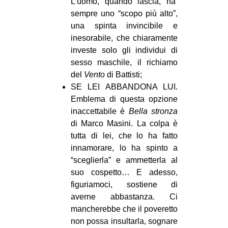
L’uomo, quando lascia, ha
sempre uno “scopo più alto”,
una spinta invincibile e
inesorabile, che chiaramente
investe solo gli individui di
sesso maschile, il richiamo
del
Vento
di Battisti;
SE LEI ABBANDONA LUI.
Emblema di questa opzione
inaccettabile è
Bella stronza
di Marco Masini. La colpa è
tutta di lei, che lo ha fatto
innamorare, lo ha spinto a
“sceglierla” e ammetterla al
suo cospetto… E adesso,
figuriamoci, sostiene di
averne abbastanza. Ci
mancherebbe che il poveretto
non possa insultarla, sognare