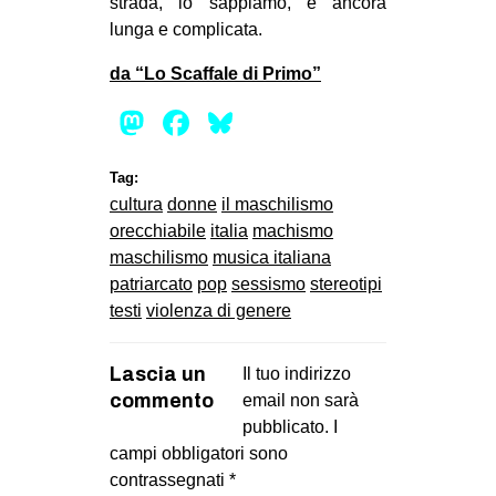
strada, lo sappiamo, è ancora
lunga e complicata.
da “Lo Scaffale di Primo”
Mastodon
Facebook
Bluesky
Tag:
cultura
donne
il maschilismo
orecchiabile
italia
machismo
maschilismo
musica italiana
patriarcato
pop
sessismo
stereotipi
testi
violenza di genere
Lascia un
Il tuo indirizzo
commento
email non sarà
pubblicato.
I
campi obbligatori sono
contrassegnati
*