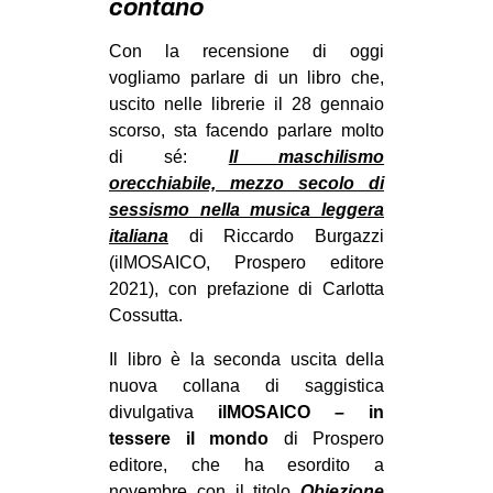
contano
MILANO
MOBILITAZIONI
Con la recensione di oggi
vogliamo parlare di un libro che,
SPAZI
uscito nelle librerie il 28 gennaio
SPORT POPOLARE
scorso, sta facendo parlare molto
di sé:
Il maschilismo
MOVIMENTI
orecchiabile, mezzo secolo di
AMBIENTE
sessismo nella musica leggera
italiana
di Riccardo Burgazzi
ANTIFASCISMO
(ilMOSAICO, Prospero editore
DIRITTO ALL’ABITARE
2021), con prefazione di Carlotta
Cossutta.
GENERI
MIGRAZIONI
Il libro è la seconda uscita della
nuova collana di saggistica
PRECARIATO
divulgativa
ilMOSAICO – in
REPRESSIONE
tessere il mondo
di Prospero
editore, che ha esordito a
STUDENTI
novembre con il titolo
Obiezione