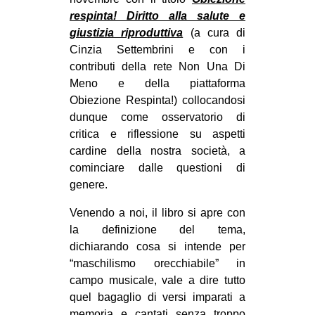
CULTURE
respinta! Diritto alla salute e
giustizia riproduttiva
(a cura di
ARTE
Cinzia Settembrini e con i
CINEMA
contributi della rete Non Una Di
Meno e della piattaforma
MANIFESTI
Obiezione Respinta!) collocandosi
MUSICA
dunque come osservatorio di
RECENSIONI
critica e riflessione su aspetti
cardine della nostra società, a
INTERNAZIONALE
cominciare dalle questioni di
genere.
AFRICA
AMERICHE
Venendo a noi, il libro si apre con
la definizione del tema,
ESTREMO ORIENTE
dichiarando cosa si intende per
EUROPA
“maschilismo orecchiabile” in
campo musicale, vale a dire tutto
MEDIO ORIENTE
quel bagaglio di versi imparati a
MONDO
memoria e cantati senza troppo