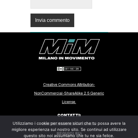
Creative Commons Attribution-
NonCommercial-ShareAlike 2.5 Generic
License.
CONTATTI:
Utilizziamo i cookie per essere sicuri che tu possa avere la
milanoinmovimento@gmail.com
migliore esperienza sul nostro sito. Se continui ad utilizzare
SEGUICI SU:
questo sito noi assumiamo che tu ne sia felice.