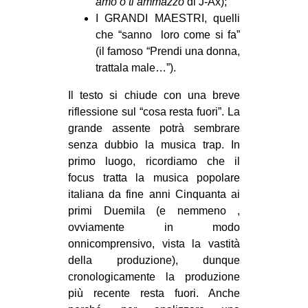
amo o ti ammazzo
di J-Ax);
I GRANDI MAESTRI, quelli
che “sanno
loro come si fa”
(il famoso “Prendi una donna,
trattala male…”).
Il testo si chiude con una breve
riflessione sul “cosa resta fuori”. La
grande assente potrà sembrare
senza dubbio la musica trap. In
primo luogo, ricordiamo che il
focus tratta la musica popolare
italiana da fine anni Cinquanta ai
primi Duemila (e nemmeno ,
ovviamente in modo
onnicomprensivo, vista la vastità
della produzione), dunque
cronologicamente la produzione
più recente resta fuori. Anche