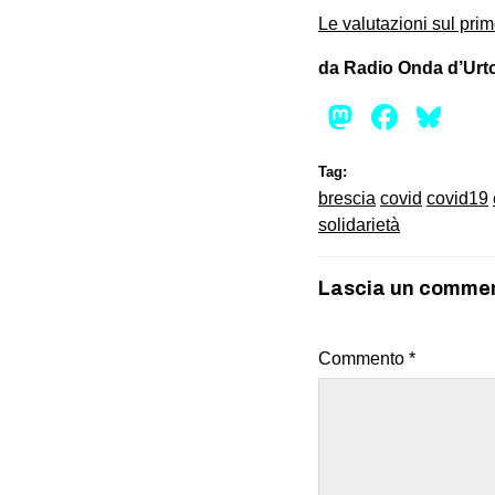
Le valutazioni sul pri
da Radio Onda d’Urt
Mastod
Face
Bl
Tag:
brescia
covid
covid19
solidarietà
Lascia un comme
Commento
*