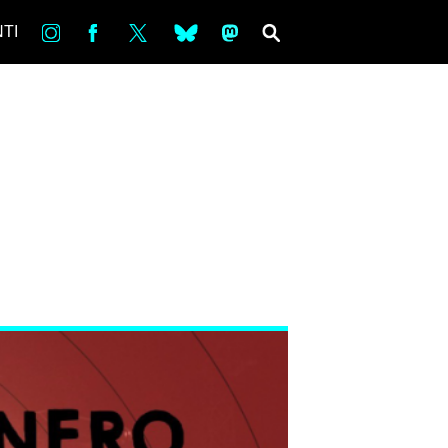
in
Fb
tw
bsky
ms
SEARCH
TI