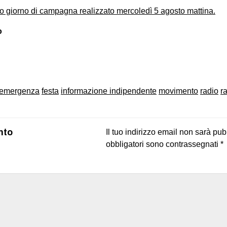
mo giorno di campagna realizzato mercoledì 5 agosto mattina.
o
on
book
uesky
emergenza
festa
informazione indipendente
movimento
radio
r
nto
Il tuo indirizzo email non sarà pub
obbligatori sono contrassegnati
*