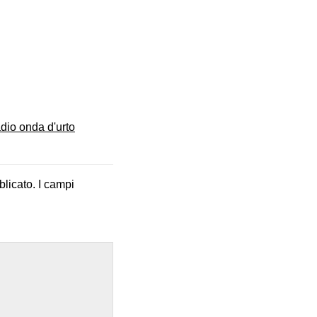
adio onda d'urto
blicato.
I campi