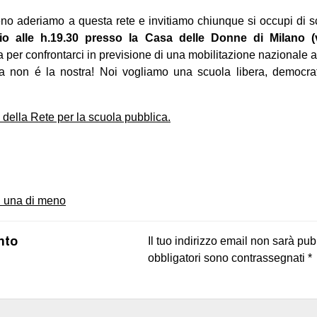
aderiamo a questa rete e invitiamo chiunque si occupi di s
glio alle h.19.30 presso la Casa delle Donne di Milano 
per confrontarci in previsione di una mobilitazione nazionale a
ra non é la nostra! Noi vogliamo una scuola libera, democrati
 della Rete per la scuola pubblica.
on
book
uesky
 una di meno
nto
Il tuo indirizzo email non sarà pub
obbligatori sono contrassegnati
*