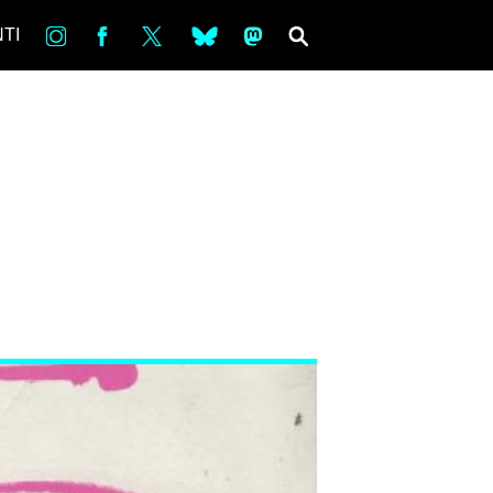
in
Fb
tw
bsky
ms
SEARCH
TI