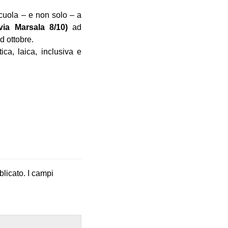
cuola – e non solo – a
(via Marsala 8/10)
ad
d ottobre.
ca, laica, inclusiva e
blicato.
I campi