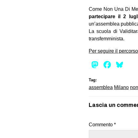
Come Non Una Di Meno 
partecipare il 2 lu
un’assemblea pubblica 
La scuola di Validita
transfemminista.
Per seguire il percorso
Mastod
Face
Bl
Tag:
assemblea
Milano
non
Lascia un comme
Commento
*