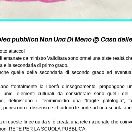
lea pubblica Non Una Di Meno @ Casa dell
otto attacco!
li emanate da ministro Validitara sono ormai una triste realtà ch
ria e la secondaria di primo grado.
nche quelle della secondaria di secondo grado ed eventua
cano frontalmente la libertà d’insegnamento, propongono 
i unici elementi culturali da considerare sono quelli de
no, definiscono il femminicidio una “fragile patologia”, fa
e, puniscono il dissenso e chiudono le porte ad una scuola aper
a di queste linee guida si é creata una rete nazionale che coinv
e non: RETE PER LA SCUOLA PUBBLICA.