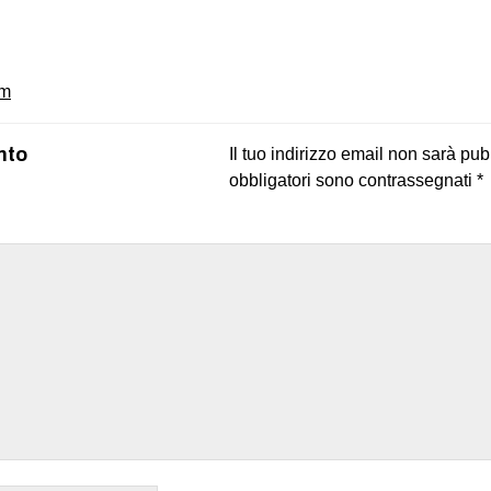
on
book
uesky
m
nto
Il tuo indirizzo email non sarà pub
obbligatori sono contrassegnati
*