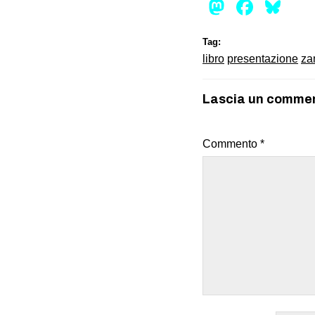
Mastod
Face
Bl
Tag:
libro
presentazione
za
Lascia un comme
Commento
*