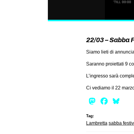
22/03 – Sabba 
Siamo lieti di annunci
Saranno proiettati 9 co
L’ingresso sarà comple
Ci vediamo il 22 marzo
Mastod
Face
Bl
Tag:
Lambretta
sabba festiv