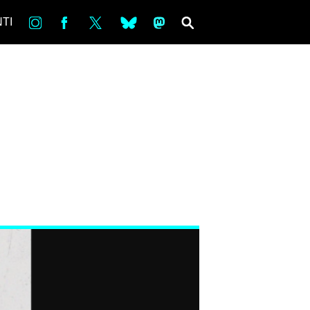
in
Fb
tw
bsky
ms
SEARCH
TI