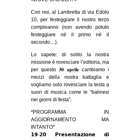
MILANO
Con noi, al Lambretta di via Edolo
MOBILITAZIONI
10, per festeggiare il nostro terzo
SPAZI
compleanno (non avendo potuto
festeggiare né il primo né il
SPORT POPOLARE
secondo…).
MOVIMENTI
Lo sapete: di solito la nostra
AMBIENTE
missione è rovesciare l’editoria, ma
per questo 𝟑𝟎 𝐚𝐩𝐫𝐢𝐥𝐞 cambiamo i
ANTIFASCISMO
mezzi della nostra battaglia e
DIRITTO ALL’ABITARE
vogliamo solo rovesciare la testa a
GENERI
suon di musica come le “balinesi
nei giorni di festa”.
MIGRAZIONI
*PROGRAMMA IN
PRECARIATO
AGGIORNAMENTO MA
REPRESSIONE
INTANTO*
STUDENTI
𝟭𝟵-𝟮𝟬 𝗣𝗿𝗲𝘀𝗲𝗻𝘁𝗮𝘇𝗶𝗼𝗻𝗲 𝗱𝗶