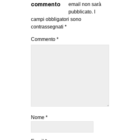
commento
email non sarà
EVENTI
pubblicato.
I
campi obbligatori sono
in
contrassegnati
*
Fb
Commento
*
tw
bsky
ms
SEARCH
Nome
*