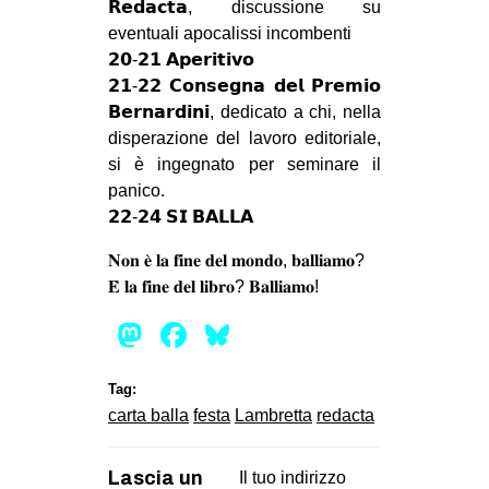
𝗥𝗲𝗱𝗮𝗰𝘁𝗮, discussione su
CULTURE
eventuali apocalissi incombenti
ARTE
𝟮𝟬-𝟮𝟭 𝗔𝗽𝗲𝗿𝗶𝘁𝗶𝘃𝗼
𝟮𝟭-𝟮𝟮 𝗖𝗼𝗻𝘀𝗲𝗴𝗻𝗮 𝗱𝗲𝗹 𝗣𝗿𝗲𝗺𝗶𝗼
CINEMA
𝗕𝗲𝗿𝗻𝗮𝗿𝗱𝗶𝗻𝗶, dedicato a chi, nella
MANIFESTI
disperazione del lavoro editoriale,
si è ingegnato per seminare il
MUSICA
panico.
RECENSIONI
𝟮𝟮-𝟮𝟰 𝗦𝗜 𝗕𝗔𝗟𝗟𝗔
INTERNAZIONALE
𝐍𝐨𝐧 𝐞̀ 𝐥𝐚 𝐟𝐢𝐧𝐞 𝐝𝐞𝐥 𝐦𝐨𝐧𝐝𝐨, 𝐛𝐚𝐥𝐥𝐢𝐚𝐦𝐨?
𝐄̀ 𝐥𝐚 𝐟𝐢𝐧𝐞 𝐝𝐞𝐥 𝐥𝐢𝐛𝐫𝐨? 𝐁𝐚𝐥𝐥𝐢𝐚𝐦𝐨!
AFRICA
Mastodon
Facebook
Bluesky
AMERICHE
ESTREMO ORIENTE
Tag:
EUROPA
carta balla
festa
Lambretta
redacta
MEDIO ORIENTE
MONDO
Lascia un
Il tuo indirizzo