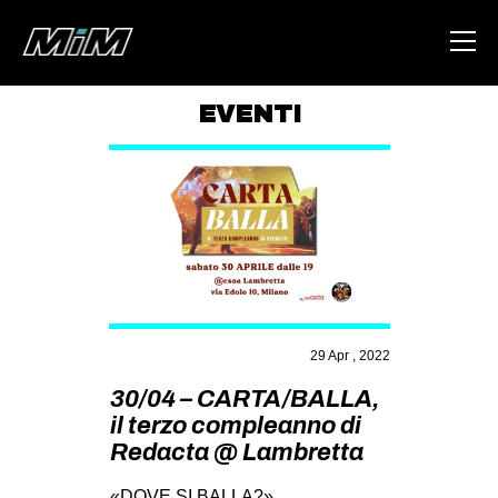
EVENTI
HOME
ABOUT
AREA
DEGENERAZIONE
GAZA FREESTYLE
CSOA LAMBRETTA
29 Apr , 2022
MSM
30/04 – CARTA/BALLA,
il terzo compleanno di
STUDENTI TSUNAMI
Redacta @ Lambretta
ZAM
«DOVE SI BALLA?»