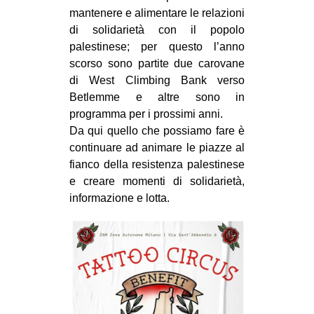
mantenere e alimentare le relazioni
EVENTI
di solidarietà con il popolo
palestinese; per questo l’anno
in
scorso sono partite due carovane
di West Climbing Bank verso
Fb
Betlemme e altre sono in
tw
programma per i prossimi anni.
Da qui quello che possiamo fare è
bsky
continuare ad animare le piazze al
fianco della resistenza palestinese
ms
e creare momenti di solidarietà,
informazione e lotta.
SEARCH