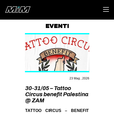
EVENTI
HOME
ABOUT
AREA
DEGENERAZIONE
GAZA FREESTYLE
23 Mag , 2026
CSOA LAMBRETTA
30-31/05 – Tattoo
MSM
Circus benefit Palestina
STUDENTI TSUNAMI
@ ZAM
ZAM
TATTOO CIRCUS – BENEFIT