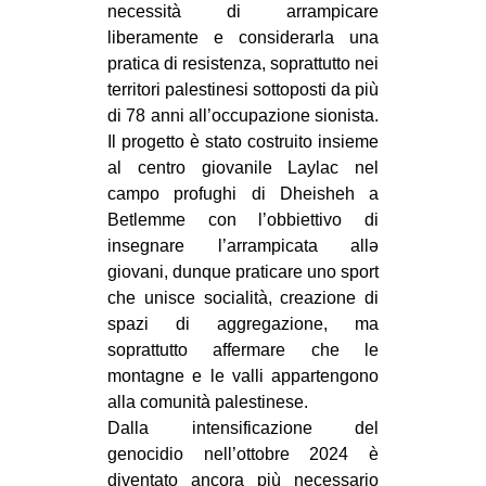
necessità di arrampicare
CULTURE
liberamente e considerarla una
ARTE
pratica di resistenza, soprattutto nei
territori palestinesi sottoposti da più
CINEMA
di 78 anni all’occupazione sionista.
MANIFESTI
Il progetto è stato costruito insieme
al centro giovanile Laylac nel
MUSICA
campo profughi di Dheisheh a
RECENSIONI
Betlemme con l’obbiettivo di
insegnare l’arrampicata allə
INTERNAZIONALE
giovani, dunque praticare uno sport
AFRICA
che unisce socialità, creazione di
spazi di aggregazione, ma
AMERICHE
soprattutto affermare che le
ESTREMO ORIENTE
montagne e le valli appartengono
EUROPA
alla comunità palestinese.
Dalla intensificazione del
MEDIO ORIENTE
genocidio nell’ottobre 2024 è
MONDO
diventato ancora più necessario