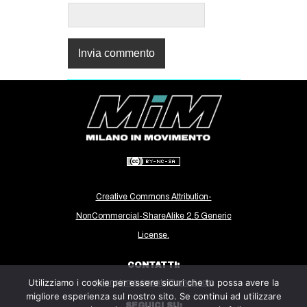
Creative Commons Attribution-
NonCommercial-ShareAlike 2.5 Generic
License.
CONTATTI:
Utilizziamo i cookie per essere sicuri che tu possa avere la
milanoinmovimento@gmail.com
migliore esperienza sul nostro sito. Se continui ad utilizzare
SEGUICI SU: