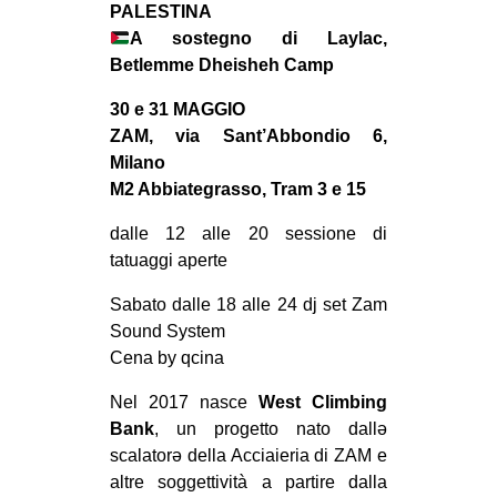
PALESTINA
MILANO
A sostegno di Laylac,
MOBILITAZIONI
Betlemme Dheisheh Camp
SPAZI
30 e 31 MAGGIO
SPORT POPOLARE
ZAM, via Sant’Abbondio 6,
Milano
MOVIMENTI
M2 Abbiategrasso, Tram 3 e 15
AMBIENTE
dalle 12 alle 20 sessione di
ANTIFASCISMO
tatuaggi aperte
DIRITTO ALL’ABITARE
Sabato dalle 18 alle 24 dj set Zam
GENERI
Sound System
Cena by qcina
MIGRAZIONI
PRECARIATO
Nel 2017 nasce
West Climbing
Bank
, un progetto nato dallə
REPRESSIONE
scalatorə della Acciaieria di ZAM e
STUDENTI
altre soggettività a partire dalla