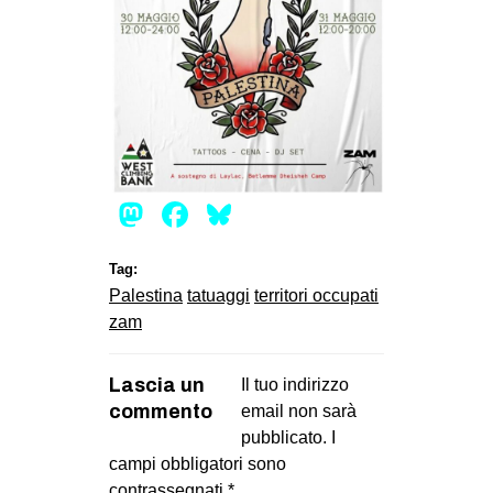
Mastodon
Facebook
Bluesky
Tag:
Palestina
tatuaggi
territori occupati
zam
Lascia un
Il tuo indirizzo
commento
email non sarà
pubblicato.
I
campi obbligatori sono
contrassegnati
*