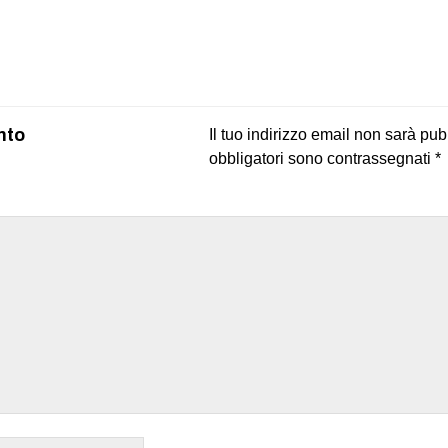
on
book
uesky
nto
Il tuo indirizzo email non sarà pub
obbligatori sono contrassegnati
*