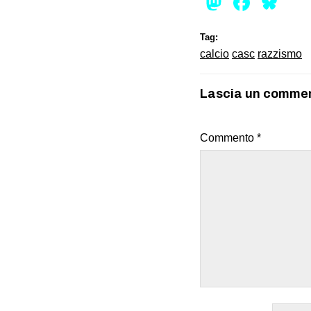
Mastod
Face
Bl
Tag:
calcio
casc
razzismo
Lascia un comme
Commento
*