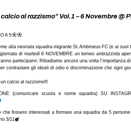
 calcio al razzismo” Vol.1 – 6 Novembre @ 
O A 5
me alla neonata squadra migrante St. Ambroeus FC (e ai suoi ti
giornata di martedì 6 NOVEMBRE un torneo antirazzista aperto a
rranno parteciparvi. Ribadiamo ancora una volta l’importanza d
er contrastare gli ideali di odio e discriminazione che ogni gi
un calcio al razzismo!!!
ONE (comunicare scuola e nome squadra) SU INSTAG
oro che fossero interessati a formare una squadra da 5 persone 
rno 3/11