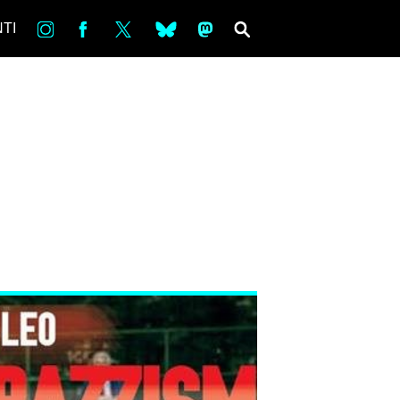
in
Fb
tw
bsky
ms
SEARCH
TI