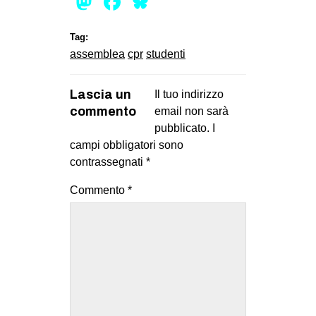
Mastodon
Facebook
Bluesky
EVENTI
Tag:
in
assemblea
cpr
studenti
Fb
Lascia un
Il tuo indirizzo
commento
email non sarà
tw
pubblicato.
I
campi obbligatori sono
bsky
contrassegnati
*
ms
Commento
*
SEARCH