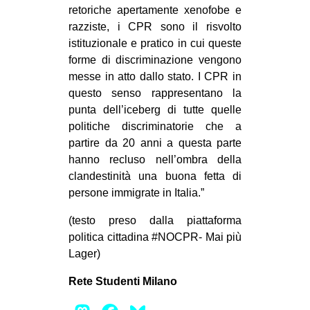
retoriche apertamente xenofobe e
CULTURE
razziste, i CPR sono il risvolto
ARTE
istituzionale e pratico in cui queste
forme di discriminazione vengono
CINEMA
messe in atto dallo stato. I CPR in
MANIFESTI
questo senso rappresentano la
MUSICA
punta dell’iceberg di tutte quelle
politiche discriminatorie che a
RECENSIONI
partire da 20 anni a questa parte
INTERNAZIONALE
hanno recluso nell’ombra della
clandestinità una buona fetta di
AFRICA
persone immigrate in Italia.”
AMERICHE
(testo preso dalla piattaforma
ESTREMO ORIENTE
politica cittadina #NOCPR- Mai più
Lager)
EUROPA
MEDIO ORIENTE
Rete Studenti Milano
MONDO