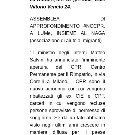
MILANO
Vittorio Veneto 24.
MOBILITAZIONI
ASSEMBLEA DI
SPAZI
APPROFONDIMENTO
#NOCPR
,
A LUMe, INSIEME AL NAGA
SPORT POPOLARE
(associazione di aiuto ai migranti)
MOVIMENTI
“Il ministro degli interni Matteo
AMBIENTE
Salvini ha annunciato l’imminente
apertura del CPR, Centro
ANTIFASCISMO
Permanente per il Rimpatrio, in via
DIRITTO ALL’ABITARE
Corelli a Milano. I CPR sono il
GENERI
nuovo acronimo con cui vengono
ribattezzati gli ex CIE e CPT,
MIGRAZIONI
carceri in cui vengono recluse
PRECARIATO
persone sprovviste di permesso di
soggiorno. Se da un lato abbiamo
REPRESSIONE
visto negli ultimi anni crescere in
STUDENTI
maniera diffusa per il paese