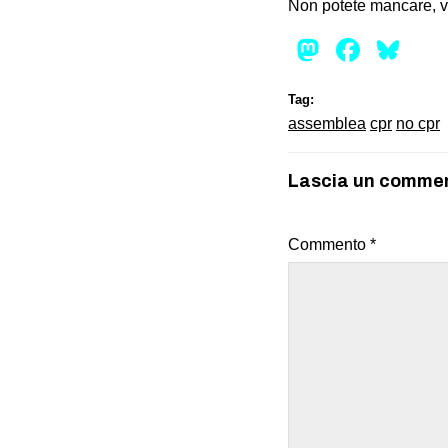
Non potete mancare, v
Mastod
Face
Bl
Tag:
assemblea
cpr
no cpr
Lascia un comme
Commento
*