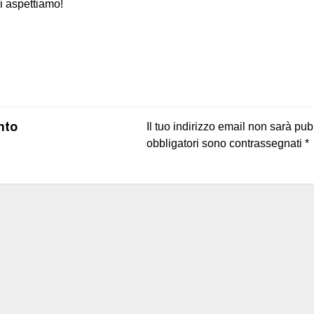
i aspettiamo!
on
book
uesky
nto
Il tuo indirizzo email non sarà pub
obbligatori sono contrassegnati
*