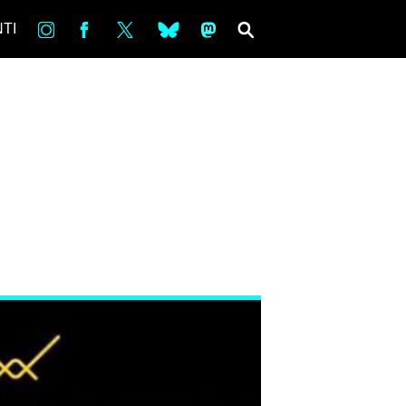
in
Fb
tw
bsky
ms
SEARCH
TI