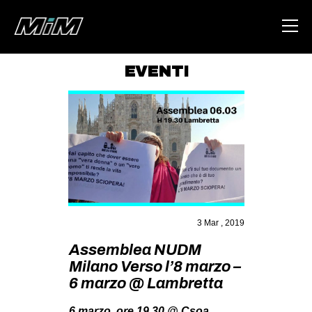
EVENTI
HOME
ABOUT
AREA
DEGENERAZIONE
GAZA FREESTYLE
CSOA LAMBRETTA
3 Mar , 2019
MSM
Assemblea NUDM
Milano Verso l’8 marzo –
STUDENTI TSUNAMI
6 marzo @ Lambretta
ZAM
6 marzo, ore 19,30 @ Csoa