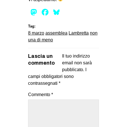
CULTURE
Mastodon
Facebook
Bluesky
ARTE
CINEMA
Tag:
8 marzo
assemblea
Lambretta
non
MANIFESTI
una di meno
MUSICA
RECENSIONI
Lascia un
Il tuo indirizzo
commento
email non sarà
INTERNAZIONALE
pubblicato.
I
AFRICA
campi obbligatori sono
contrassegnati
*
AMERICHE
ESTREMO ORIENTE
Commento
*
EUROPA
MEDIO ORIENTE
MONDO