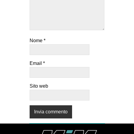
EVENTI
in
Fb
Nome
*
tw
bsky
Email
*
ms
Sito web
SEARCH