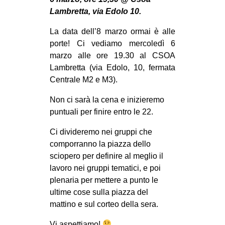
MILANO
Lambretta, via Edolo 10.
MOBILITAZIONI
La data dell’8 marzo ormai è alle
SPAZI
porte! Ci vediamo mercoledì 6
marzo alle ore 19.30 al CSOA
SPORT POPOLARE
Lambretta (via Edolo, 10, fermata
MOVIMENTI
Centrale M2 e M3).
AMBIENTE
Non ci sarà la cena e inizieremo
puntuali per finire entro le 22.
ANTIFASCISMO
DIRITTO ALL’ABITARE
Ci divideremo nei gruppi che
comporranno la piazza dello
GENERI
sciopero per definire al meglio il
MIGRAZIONI
lavoro nei gruppi tematici, e poi
plenaria per mettere a punto le
PRECARIATO
ultime cose sulla piazza del
REPRESSIONE
mattino e sul corteo della sera.
STUDENTI
Vi aspettiamo!