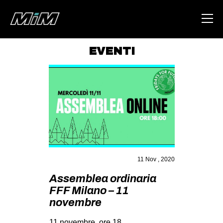
EVENTI
HOME
ABOUT
AREA
DEGENERAZIONE
GAZA FREESTYLE
CSOA LAMBRETTA
11 Nov , 2020
MSM
Assemblea ordinaria
FFF Milano – 11
STUDENTI TSUNAMI
novembre
ZAM
11 novembre, ore 18.