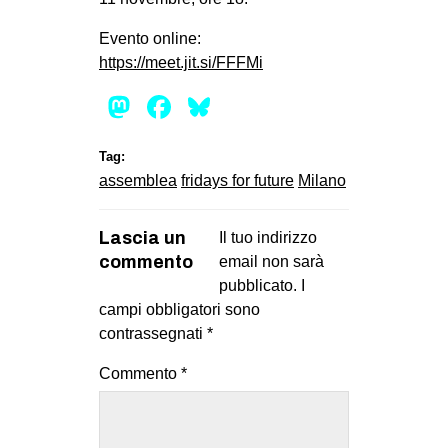
MILANO
Evento online:
MOBILITAZIONI
https://meet.jit.si/FFFMi
SPAZI
Mastodon
Facebook
Bluesky
SPORT POPOLARE
MOVIMENTI
Tag:
assemblea
fridays for future
Milano
AMBIENTE
ANTIFASCISMO
Lascia un
Il tuo indirizzo
DIRITTO ALL’ABITARE
commento
email non sarà
pubblicato.
I
GENERI
campi obbligatori sono
MIGRAZIONI
contrassegnati
*
PRECARIATO
Commento
*
REPRESSIONE
STUDENTI