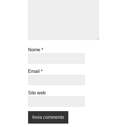
CULTURE
ARTE
CINEMA
MANIFESTI
MUSICA
Nome
*
RECENSIONI
INTERNAZIONALE
Email
*
AFRICA
AMERICHE
Sito web
ESTREMO ORIENTE
EUROPA
MEDIO ORIENTE
MONDO