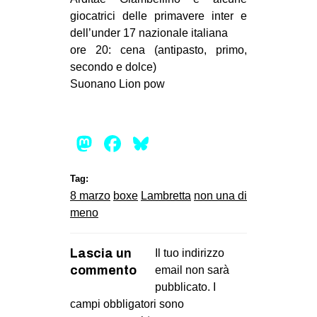
giocatrici delle primavere inter e
EVENTI
dell’under 17 nazionale italiana
ore 20: cena (antipasto, primo,
in
secondo e dolce)
Fb
Suonano Lion pow
tw
Mastodon
Facebook
Bluesky
bsky
ms
Tag:
8 marzo
boxe
Lambretta
non una di
SEARCH
meno
Lascia un
Il tuo indirizzo
commento
email non sarà
pubblicato.
I
campi obbligatori sono