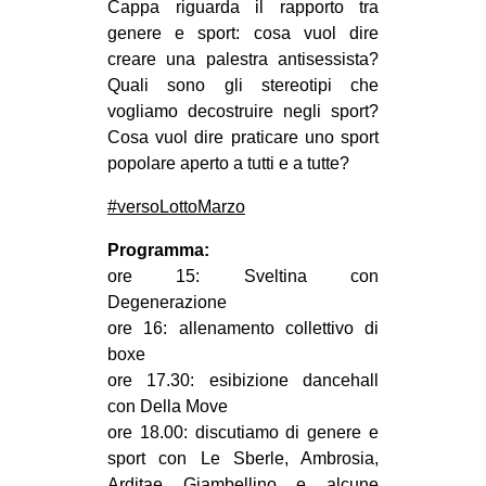
Cappa riguarda il rapporto tra
CULTURE
genere e sport: cosa vuol dire
ARTE
creare una palestra antisessista?
Quali sono gli stereotipi che
CINEMA
vogliamo decostruire negli sport?
MANIFESTI
Cosa vuol dire praticare uno sport
popolare aperto a tutti e a tutte?
MUSICA
RECENSIONI
#versoLottoMarzo
INTERNAZIONALE
Programma:
ore 15: Sveltina con
AFRICA
Degenerazione
AMERICHE
ore 16: allenamento collettivo di
boxe
ESTREMO ORIENTE
ore 17.30: esibizione dancehall
EUROPA
con Della Move
ore 18.00: discutiamo di genere e
MEDIO ORIENTE
sport con Le Sberle, Ambrosia,
MONDO
Arditae Giambellino e alcune