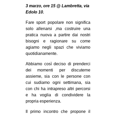
MILANO
3 marzo, ore 15 @ Lambretta, via
MOBILITAZIONI
Edolo 10.
SPAZI
Fare sport popolare non significa
solo allenarsi ,ma costruire una
SPORT POPOLARE
pratica nuova a partire dai nostri
MOVIMENTI
bisogni e ragionare su come
agiamo negli spazi che viviamo
AMBIENTE
quotidianamente.
ANTIFASCISMO
Abbiamo così deciso di prenderci
DIRITTO ALL’ABITARE
dei momenti per discuterne
GENERI
assieme, sia con le persone con
cui sudiamo ogni settimana, sia
MIGRAZIONI
con chi ha intrapreso altri percorsi
PRECARIATO
e ha voglia di condividere la
propria esperienza.
REPRESSIONE
STUDENTI
Il primo incontro che propone il