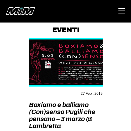
EVENTI
HOME
ABOUT
AREA
DEGENERAZIONE
GAZA FREESTYLE
CSOA LAMBRETTA
27 Feb , 2019
MSM
Boxiamo e balliamo
(Con)senso Pugili che
STUDENTI TSUNAMI
pensano – 3 marzo @
ZAM
Lambretta