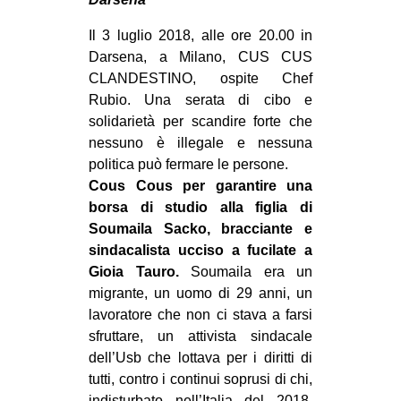
MILANO
Il 3 luglio 2018, alle ore 20.00 in
MOBILITAZIONI
Darsena, a Milano, CUS CUS
SPAZI
CLANDESTINO, ospite Chef
Rubio. Una serata di cibo e
SPORT POPOLARE
solidarietà per scandire forte che
MOVIMENTI
nessuno è illegale e nessuna
politica può fermare le persone.
AMBIENTE
Cous Cous per garantire una
ANTIFASCISMO
borsa di studio alla figlia di
Soumaila Sacko, bracciante e
DIRITTO ALL’ABITARE
sindacalista ucciso a fucilate a
GENERI
Gioia Tauro.
Soumaila era un
MIGRAZIONI
migrante, un uomo di 29 anni, un
lavoratore che non ci stava a farsi
PRECARIATO
sfruttare, un attivista sindacale
REPRESSIONE
dell’Usb che lottava per i diritti di
tutti, contro i continui soprusi di chi,
STUDENTI
indisturbato nell’Italia del 2018,