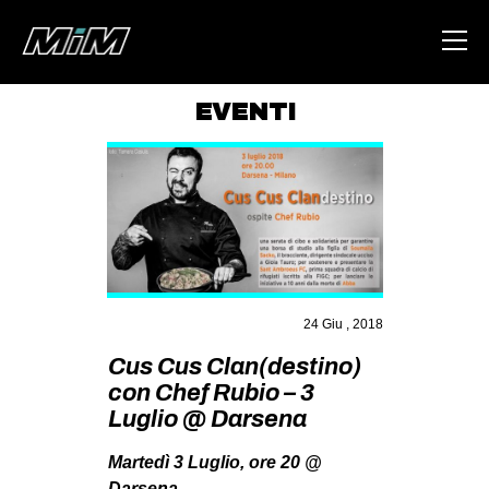
EVENTI
HOME
ABOUT
AREA
DEGENERAZIONE
GAZA FREESTYLE
24 Giu , 2018
CSOA LAMBRETTA
Cus Cus Clan(destino)
MSM
con Chef Rubio – 3
Luglio @ Darsena
STUDENTI TSUNAMI
ZAM
Martedì 3 Luglio, ore 20 @
Darsena