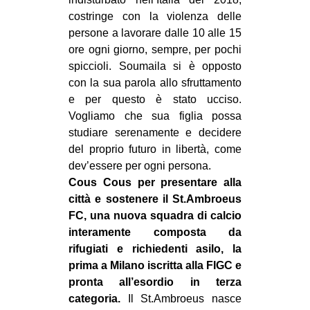
CULTURE
costringe con la violenza delle
persone a lavorare dalle 10 alle 15
ARTE
ore ogni giorno, sempre, per pochi
CINEMA
spiccioli. Soumaila si è opposto
con la sua parola allo sfruttamento
MANIFESTI
e per questo è stato ucciso.
MUSICA
Vogliamo che sua figlia possa
RECENSIONI
studiare serenamente e decidere
del proprio futuro in libertà, come
INTERNAZIONALE
dev’essere per ogni persona.
Cous Cous per presentare alla
AFRICA
città e sostenere il St.Ambroeus
AMERICHE
FC, una nuova squadra di calcio
ESTREMO ORIENTE
interamente composta da
rifugiati e richiedenti asilo, la
EUROPA
prima a Milano iscritta alla FIGC e
MEDIO ORIENTE
pronta all’esordio in terza
categoria.
Il St.Ambroeus nasce
MONDO