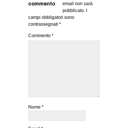
commento
email non sarà
CULTURE
pubblicato.
I
ARTE
campi obbligatori sono
contrassegnati
*
CINEMA
MANIFESTI
Commento
*
MUSICA
RECENSIONI
INTERNAZIONALE
AFRICA
AMERICHE
ESTREMO ORIENTE
EUROPA
Nome
*
MEDIO ORIENTE
MONDO