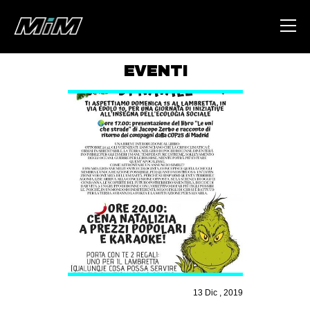
EVENTI
HOME
ABOUT
AREA
DEGENERAZIONE
GAZA FREESTYLE
CSOA LAMBRETTA
MSM
STUDENTI TSUNAMI
ZAM
13 Dic , 2019