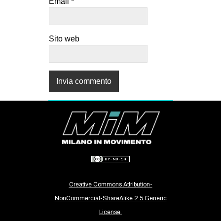
Email
*
EVENTI
in
Sito web
Fb
tw
bsky
ms
SEARCH
Creative Commons Attribution-
NonCommercial-ShareAlike 2.5 Generic
License.