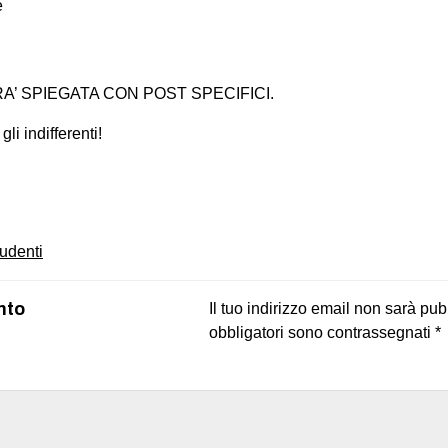
e
RA’ SPIEGATA CON POST SPECIFICI.
li indifferenti!
on
book
uesky
tudenti
nto
Il tuo indirizzo email non sarà pub
obbligatori sono contrassegnati
*