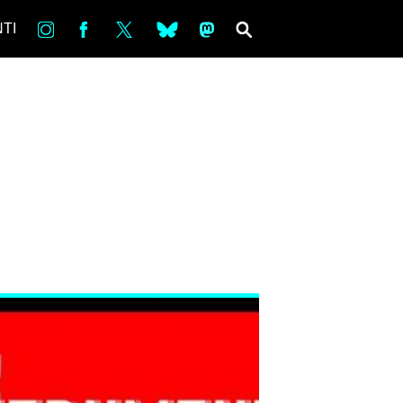
in
Fb
tw
bsky
ms
SEARCH
TI