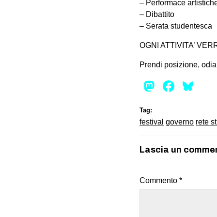
– Performace artistich
– Dibattito
– Serata studentesca
OGNI ATTIVITA’ VER
Prendi posizione, odia g
Mastod
Face
Bl
Tag:
festival
governo
rete s
Lascia un comme
Commento
*