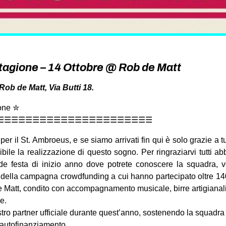
 stagione – 14 Ottobre @ Rob de Matt
Rob de Matt, Via Butti 18.
ione ✮
☰☰☰☰☰☰☰☰☰☰☰☰☰☰☰☰☰☰☰☰☰☰
per il St. Ambroeus, e se siamo arrivati fin qui è solo grazie a t
bile la realizzazione di questo sogno. Per ringraziarvi tutti a
e festa di inizio anno dove potrete conoscere la squadra, 
remi della campagna crowdfunding a cui hanno partecipato oltre 140
 Matt, condito con accompagnamento musicale, birre artigianal
e.
stro partner ufficiale durante quest’anno, sostenendo la squadra 
i autofinanziamento.