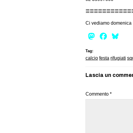
☰☰☰☰☰☰☰☰☰☰☰
Ci vediamo domenica 14
Mastod
Face
Bl
Tag:
calcio
festa
rifugiati
sq
Lascia un comme
Commento
*