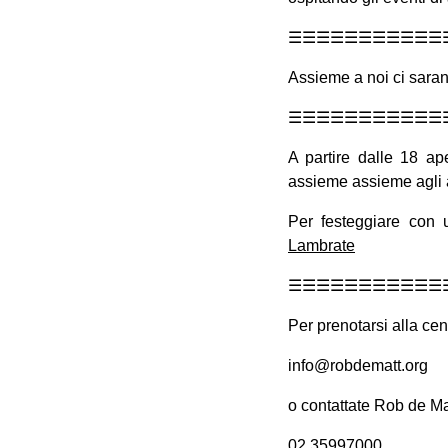
☰☰☰☰☰☰☰☰☰☰☰
Assieme a noi ci sarann
☰☰☰☰☰☰☰☰☰☰☰
A partire dalle 18 ap
assieme assieme agli a
Per festeggiare con 
Lambrate
☰☰☰☰☰☰☰☰☰☰☰
Per prenotarsi alla cen
info@robdematt.org
o contattate Rob de Ma
02 35997000