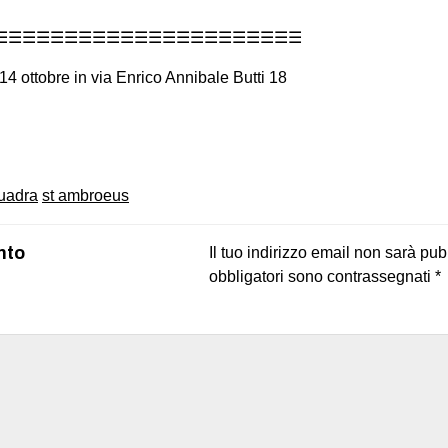
☰☰☰☰☰☰☰☰☰☰☰☰☰☰☰☰☰☰☰☰☰☰
 ottobre in via Enrico Annibale Butti 18
on
book
uesky
uadra
st ambroeus
nto
Il tuo indirizzo email non sarà pub
obbligatori sono contrassegnati
*