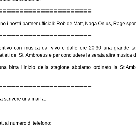
☰☰☰☰☰☰☰☰☰☰☰☰☰☰☰☰☰☰☰☰☰☰
o i nostri partner ufficiali: Rob de Matt, Naga Onlus, Rage sport 
☰☰☰☰☰☰☰☰☰☰☰☰☰☰☰☰☰☰☰☰☰☰
eritivo con musica dal vivo e dalle ore 20.30 una grande tav
tleti del St. Ambroeus e per concludere la serata altra musica d
una birra l’inizio della stagione abbiamo ordinato la St.A
☰☰☰☰☰☰☰☰☰☰☰☰☰☰☰☰☰☰☰☰☰☰
a scrivere una mail a:
tt al numero di telefono: