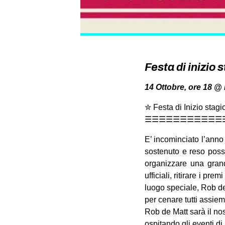
Festa di inizio
14 Ottobre, ore 18 @ 
✮ Festa di Inizio stag
☰☰☰☰☰☰☰☰☰☰☰
E’ incominciato l’anno 
sostenuto e reso possi
organizzare una grand
ufficiali, ritirare i p
luogo speciale, Rob de
per cenare tutti assiem
Rob de Matt sarà il no
ospitando gli eventi d