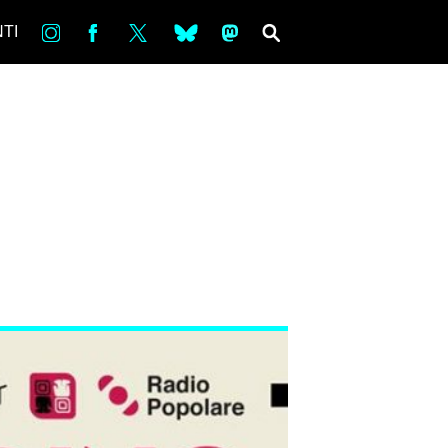
in
Fb
tw
bsky
ms
SEARCH
TI