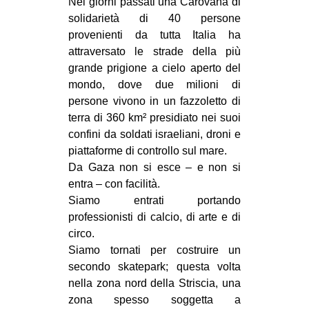
Nei giorni passati una Carovana di
CULTURE
solidarietà di 40 persone
provenienti da tutta Italia ha
ARTE
attraversato le strade della più
CINEMA
grande prigione a cielo aperto del
MANIFESTI
mondo, dove due milioni di
persone vivono in un fazzoletto di
MUSICA
terra di 360 km² presidiato nei suoi
RECENSIONI
confini da soldati israeliani, droni e
piattaforme di controllo sul mare.
INTERNAZIONALE
Da Gaza non si esce – e non si
AFRICA
entra – con facilità.
Siamo entrati portando
AMERICHE
professionisti di calcio, di arte e di
ESTREMO ORIENTE
circo.
Siamo tornati per costruire un
EUROPA
secondo skatepark; questa volta
MEDIO ORIENTE
nella zona nord della Striscia, una
zona spesso soggetta a
MONDO