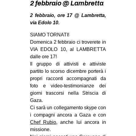
2 febbraio @ Lambretta
MILANO
MOBILITAZIONI
2 febbraio, ore 17 @ Lambretta,
via Edolo 10.
SPAZI
SPORT POPOLARE
SIAMO TORNATI!
Domenica 2 febbraio ci troverete in
MOVIMENTI
VIA EDOLO 10, al LAMBRETTA
dalle ore 17!
AMBIENTE
Il gruppo di attivisti e attiviste
ANTIFASCISMO
partito lo scorso dicembre porterà i
DIRITTO ALL’ABITARE
propri racconti accompagnati da
foto e video-testimonianze dei
GENERI
giorni trascorsi nella Striscia di
MIGRAZIONI
Gaza.
Ci sarà un collegamento skype con
PRECARIATO
i compagni ancora a Gaza e con
REPRESSIONE
Chef Rubio
, anche lui ancora in
missione.
STUDENTI