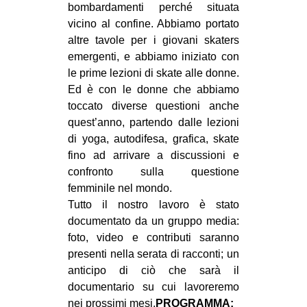
bombardamenti perché situata
EVENTI
vicino al confine. Abbiamo portato
altre tavole per i giovani skaters
in
emergenti, e abbiamo iniziato con
le prime lezioni di skate alle donne.
Fb
Ed è con le donne che abbiamo
toccato diverse questioni anche
tw
quest’anno, partendo dalle lezioni
di yoga, autodifesa, grafica, skate
bsky
fino ad arrivare a discussioni e
confronto sulla questione
ms
femminile nel mondo.
SEARCH
Tutto il nostro lavoro è stato
documentato da un gruppo media:
foto, video e contributi saranno
presenti nella serata di racconti; un
anticipo di ciò che sarà il
documentario su cui lavoreremo
nei prossimi mesi.
PROGRAMMA: