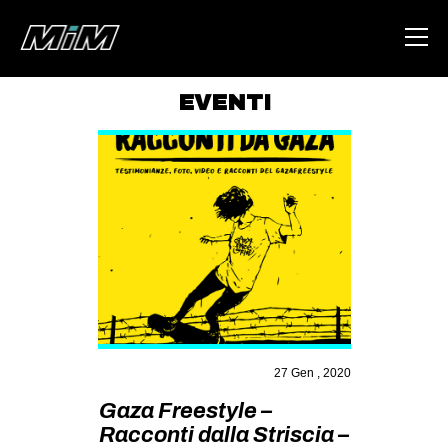
EVENTI
HOME
ABOUT
AREA
DEGENERAZIONE
GAZA FREESTYLE
CSOA LAMBRETTA
MSM
27 Gen , 2020
STUDENTI TSUNAMI
Gaza Freestyle –
ZAM
Racconti dalla Striscia –