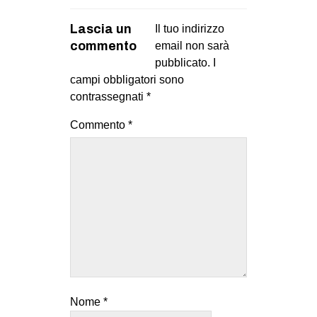
EVENTI
Lascia un
Il tuo indirizzo
commento
email non sarà
in
pubblicato.
I
campi obbligatori sono
Fb
contrassegnati
*
tw
Commento
*
bsky
ms
SEARCH
Nome
*