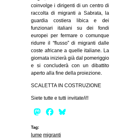
coinvolge i dirigenti di un centro di
CULTURE
raccolta di migranti a Sabrata, la
ARTE
guardia costiera libica e dei
CINEMA
funzionari italiani su dei fondi
europei per fermare o comunque
MANIFESTI
ridurre il “flusso” di migranti dalle
MUSICA
coste africane a quelle italiane. La
giornata inizierà già dal pomeriggio
RECENSIONI
e si concluderà con un dibattito
INTERNAZIONALE
aperto alla fine della proiezione.
AFRICA
SCALETTA IN COSTRUZIONE
AMERICHE
Siete tutte e tutti invitate/i!!
ESTREMO ORIENTE
Mastodon
Facebook
Bluesky
EUROPA
MEDIO ORIENTE
Tag:
lume
migranti
MONDO