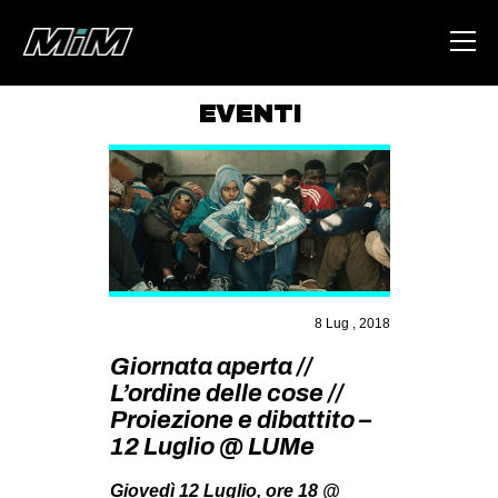
EVENTI
HOME
ABOUT
AREA
DEGENERAZIONE
GAZA FREESTYLE
8 Lug , 2018
CSOA LAMBRETTA
Giornata aperta //
L’ordine delle cose //
MSM
Proiezione e dibattito –
STUDENTI TSUNAMI
12 Luglio @ LUMe
ZAM
Giovedì 12 Luglio, ore 18 @