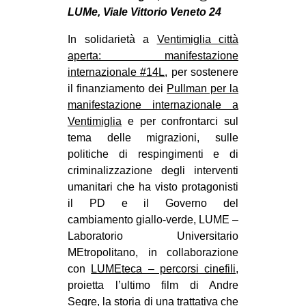
MILANO
LUMe, Viale Vittorio Veneto 24
MOBILITAZIONI
In solidarietà a
Ventimiglia città
SPAZI
aperta: manifestazione
internazionale #14L
, per sostenere
SPORT POPOLARE
il finanziamento dei
Pullman per la
manifestazione internazionale a
MOVIMENTI
Ventimiglia
e per confrontarci sul
AMBIENTE
tema delle migrazioni, sulle
ANTIFASCISMO
politiche di respingimenti e di
criminalizzazione degli interventi
DIRITTO ALL’ABITARE
umanitari che ha visto protagonisti
GENERI
il PD e il Governo del
cambiamento giallo-verde, LUME –
MIGRAZIONI
Laboratorio Universitario
PRECARIATO
MEtropolitano, in collaborazione
REPRESSIONE
con
LUMEteca – percorsi cinefili
,
proietta l’ultimo film di Andre
STUDENTI
Segre, la storia di una trattativa che