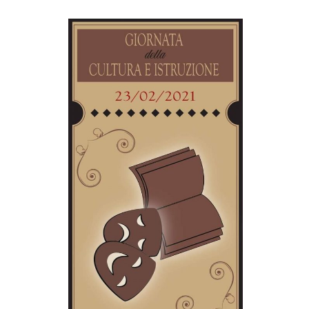
MILANO
MOBILITAZIONI
SPAZI
SPORT POPOLARE
MOVIMENTI
AMBIENTE
ANTIFASCISMO
DIRITTO ALL’ABITARE
GENERI
MIGRAZIONI
PRECARIATO
REPRESSIONE
STUDENTI