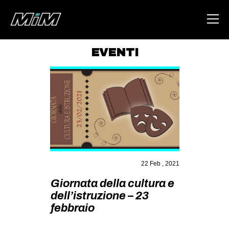
EVENTI
HOME
ABOUT
AREA
DEGENERAZIONE
GAZA FREESTYLE
CSOA LAMBRETTA
22 Feb , 2021
MSM
Giornata della cultura e
dell’istruzione – 23
STUDENTI TSUNAMI
febbraio
ZAM