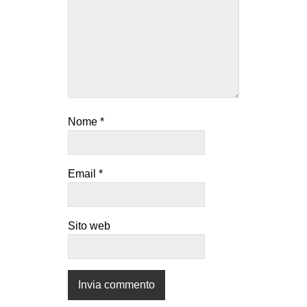
EVENTI
in
Fb
tw
Nome
*
bsky
ms
Email
*
SEARCH
Sito web