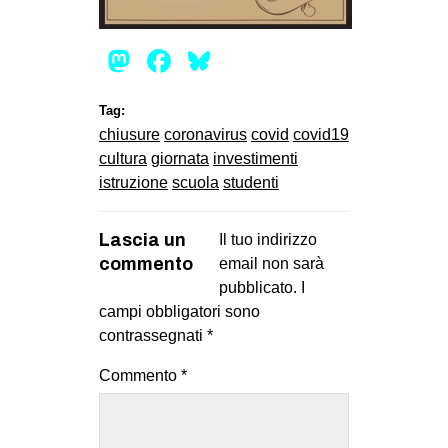
CULTURE
Mastodon
Facebook
Bluesky
ARTE
CINEMA
Tag:
MANIFESTI
chiusure
coronavirus
covid
covid19
MUSICA
cultura
giornata
investimenti
istruzione
scuola
studenti
RECENSIONI
INTERNAZIONALE
Lascia un
Il tuo indirizzo
commento
email non sarà
AFRICA
pubblicato.
I
AMERICHE
campi obbligatori sono
ESTREMO ORIENTE
contrassegnati
*
EUROPA
Commento
*
MEDIO ORIENTE
MONDO