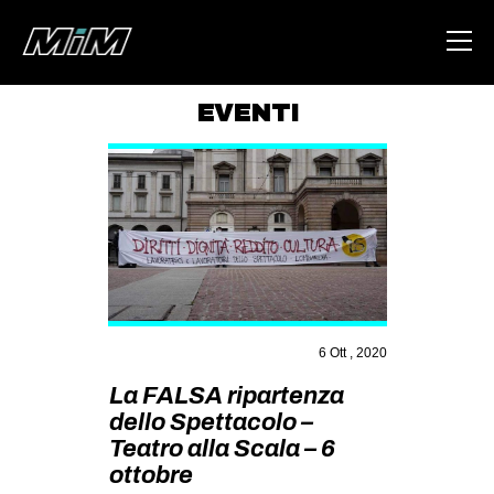
EVENTI
HOME
ABOUT
AREA
DEGENERAZIONE
GAZA FREESTYLE
CSOA LAMBRETTA
6 Ott , 2020
MSM
La FALSA ripartenza
dello Spettacolo –
STUDENTI TSUNAMI
Teatro alla Scala – 6
ZAM
ottobre