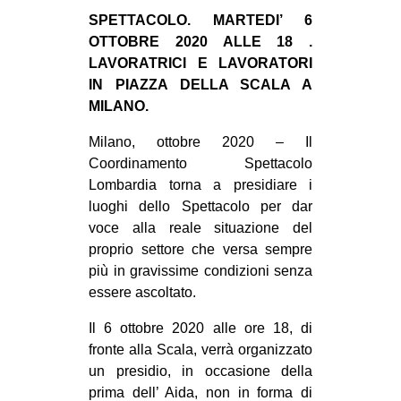
MILANO
SPETTACOLO. MARTEDI’ 6
MOBILITAZIONI
OTTOBRE 2020 ALLE 18 .
LAVORATRICI E LAVORATORI
SPAZI
IN PIAZZA DELLA SCALA A
SPORT POPOLARE
MILANO.
MOVIMENTI
Milano, ottobre 2020 – Il
Coordinamento Spettacolo
AMBIENTE
Lombardia torna a presidiare i
ANTIFASCISMO
luoghi dello Spettacolo per dar
voce alla reale situazione del
DIRITTO ALL’ABITARE
proprio settore che versa sempre
GENERI
più in gravissime condizioni senza
MIGRAZIONI
essere ascoltato.
PRECARIATO
Il 6 ottobre 2020 alle ore 18, di
fronte alla Scala, verrà organizzato
REPRESSIONE
un presidio, in occasione della
STUDENTI
prima dell’ Aida, non in forma di