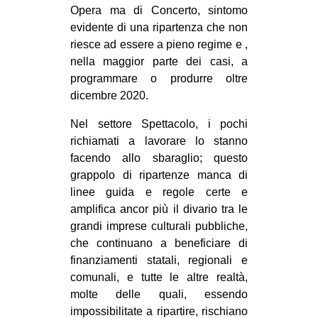
Opera ma di Concerto, sintomo
CULTURE
evidente di una ripartenza che non
ARTE
riesce ad essere a pieno regime e ,
nella maggior parte dei casi, a
CINEMA
programmare o produrre oltre
MANIFESTI
dicembre 2020.
MUSICA
Nel settore Spettacolo, i pochi
RECENSIONI
richiamati a lavorare lo stanno
facendo allo sbaraglio; questo
INTERNAZIONALE
grappolo di ripartenze manca di
AFRICA
linee guida e regole certe e
amplifica ancor più il divario tra le
AMERICHE
grandi imprese culturali pubbliche,
ESTREMO ORIENTE
che continuano a beneficiare di
finanziamenti statali, regionali e
EUROPA
comunali, e tutte le altre realtà,
MEDIO ORIENTE
molte delle quali, essendo
MONDO
impossibilitate a ripartire, rischiano