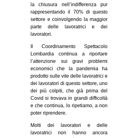
la chiusura nell’indifferenza pur
EVENTI
rappresentando il 70% di questo
settore e coinvolgendo la maggior
in
parte delle lavoratrici e dei
lavoratori.
Fb
Il Coordinamento Spettacolo
tw
Lombardia continua a riportare
l’attenzione sui gravi problemi
bsky
economici che la pandemia ha
prodotto sulle vite delle lavoratrici e
ms
dei lavoratori di questo settore, uno
dei più colpiti, che già prima del
SEARCH
Covid si trovava in grandi difficoltà
e che continua, lo ripetiamo, a non
poter riprendere.
Molti dei lavoratori e delle
lavoratrici non hanno ancora