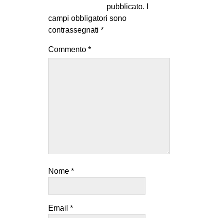
pubblicato.
I
EVENTI
campi obbligatori sono
contrassegnati
*
in
Commento
*
Fb
tw
bsky
ms
SEARCH
Nome
*
Email
*