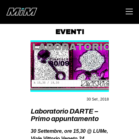
EVENTI
HOME
ABOUT
AREA
DEGENERAZIONE
GAZA FREESTYLE
CSOA LAMBRETTA
30 Set , 2018
MSM
Laboratorio DARTE –
Primo appuntamento
STUDENTI TSUNAMI
ZAM
30 Settembre, ore 15,30 @ LUMe,
Viale Vittorio Veneto 24.