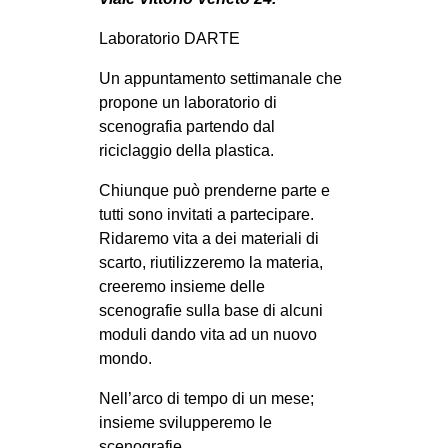
MILANO
Laboratorio DARTE
MOBILITAZIONI
Un appuntamento settimanale che
SPAZI
propone un laboratorio di
SPORT POPOLARE
scenografia partendo dal
riciclaggio della plastica.
MOVIMENTI
AMBIENTE
Chiunque può prenderne parte e
tutti sono invitati a partecipare.
ANTIFASCISMO
Ridaremo vita a dei materiali di
DIRITTO ALL’ABITARE
scarto, riutilizzeremo la materia,
creeremo insieme delle
GENERI
scenografie sulla base di alcuni
MIGRAZIONI
moduli dando vita ad un nuovo
mondo.
PRECARIATO
REPRESSIONE
Nell’arco di tempo di un mese;
insieme svilupperemo le
STUDENTI
scenografie