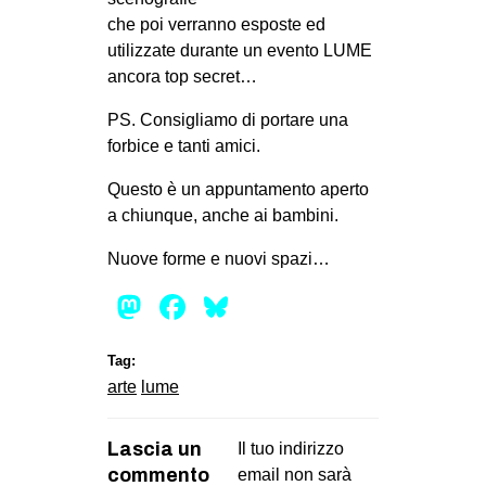
CULTURE
che poi verranno esposte ed
utilizzate durante un evento LUME
ARTE
ancora top secret…
CINEMA
PS. Consigliamo di portare una
MANIFESTI
forbice e tanti amici.
MUSICA
Questo è un appuntamento aperto
RECENSIONI
a chiunque, anche ai bambini.
INTERNAZIONALE
Nuove forme e nuovi spazi…
AFRICA
Mastodon
Facebook
Bluesky
AMERICHE
ESTREMO ORIENTE
Tag:
arte
lume
EUROPA
MEDIO ORIENTE
Lascia un
Il tuo indirizzo
MONDO
commento
email non sarà