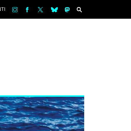
in
Fb
tw
bsky
ms
SEARCH
TI