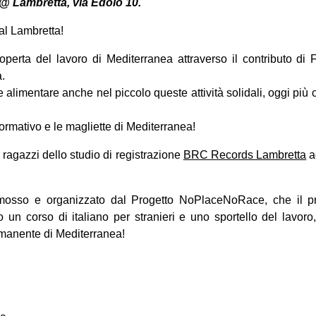
 @ Lambretta, via Edolo 10.
al Lambretta!
operta del lavoro di Mediterranea attraverso il contributo di
a.
alimentare anche nel piccolo queste attività solidali, oggi più
ormativo e le magliette di Mediterranea!
 ragazzi dello studio di registrazione
BRC Records Lambretta
a
osso e organizzato dal Progetto NoPlaceNoRace, che il pr
io un corso di italiano per stranieri e uno sportello del lavoro
rmanente di Mediterranea!
on
book
uesky