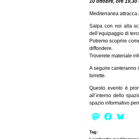
10 ottobre, ore 19,30
Mediterranea attracca 
Salpa con noi alla sc
dell’equipaggio di terr
Potremo scoprire come 
diffondere.
Troverete materiale inf
A seguire canteranno i
birrette.
Questo evento è prom
all’interno dello spaz
spazio informativo pe
Mastod
Face
Bl
Tag: